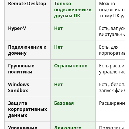
Remote Desktop
Только
Можно
подключение к
подключатьс
другим ПК
этому ПК уд
Hyper-V
Нет
Есть, запуск
виртуальных
Подключение к
Нет
Есть, для
домену
корпоративн
Групповые
Ограниченно
Есть расшир
политики
управление
Windows
Нет
Есть, безопа
Sandbox
запуск файл
Защита
Базовая
Расширенна
корпоративных
данных
Управление
Для одного
Подходит для 