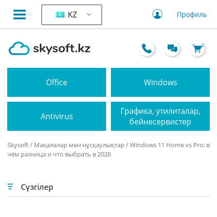
KZ
Профиль
0
Office
Windows
Графика, утилиталар,
Antivirus
бейнесервистер
Skysoft
/
Мақалалар мен нұсқаулықтар
/ Windows 11 Home vs Pro: в
чём разница и что выбрать в 2026
Сүзгілер