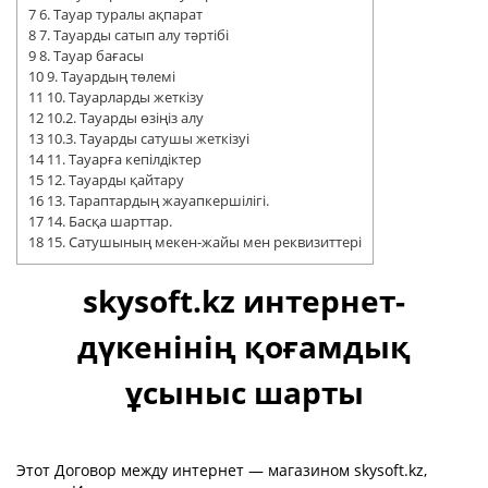
7
6. Тауар туралы ақпарат
8
7. Тауарды сатып алу тәртібі
9
8. Тауар бағасы
10
9. Тауардың төлемі
11
10. Тауарларды жеткізу
12
10.2. Тауарды өзіңіз алу
13
10.3. Тауарды сатушы жеткізуі
14
11. Тауарға кепілдіктер
15
12. Тауарды қайтару
16
13. Тараптардың жауапкершілігі.
17
14. Басқа шарттар.
18
15. Сатушының мекен-жайы мен реквизиттері
skysoft.kz интернет-
дүкенінің қоғамдық
ұсыныс шарты
Этот Договор между интернет — магазином skysoft.kz,