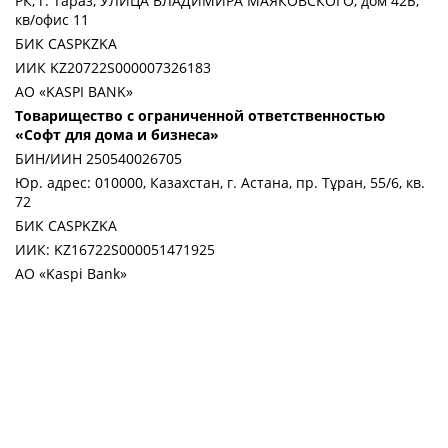
РК, г. Тараз, УЛИЦА ВЛАДИМИРА МАЯКОВСКОГО, дом 42Б,
кв/офис 11
БИК CASPKZKA
ИИК KZ20722S000007326183
АО «KASPI BANK»
Товарищество с ограниченной ответственностью
«Софт для дома и бизнеса»
БИН/ИИН 250540026705
Юр. адрес: 010000, Казахстан, г. Астана, пр. Тұран, 55/6, кв.
72
БИК CASPKZKA
ИИК: KZ16722S000051471925
АО «Kaspi Bank»