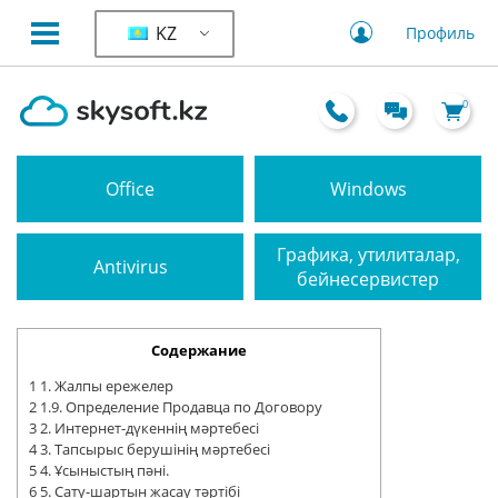
KZ
Профиль
0
Office
Windows
Графика, утилиталар,
Antivirus
бейнесервистер
Содержание
1
1. Жалпы ережелер
2
1.9. Определение Продавца по Договору
3
2. Интернет-дүкеннің мәртебесі
4
3. Тапсырыс берушінің мәртебесі
5
4. Ұсыныстың пәні.
6
5. Сату-шартын жасау тәртібі