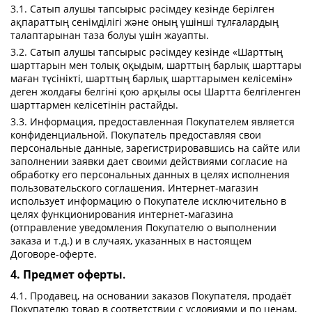
3.1. Сатып алушы тапсырыс рәсімдеу кезінде берілген
ақпараттың сенімділігі және оның үшінші тұлғалардың
талаптарынан таза болуы үшін жауапты.
3.2. Сатып алушы тапсырыс рәсімдеу кезінде «Шарттың
шарттарын мен толық оқыдым, шарттың барлық шарттары
маған түсінікті, шарттың барлық шарттарымен келісемін»
деген жолдағы белгіні қою арқылы осы Шартта белгіленген
шарттармен келісетінін растайды.
3.3. Информация, предоставленная Покупателем является
конфиденциальной. Покупатель предоставляя свои
персональные данные, зарегистрировавшись на сайте или
заполнении заявки дает своими действиями согласие на
обработку его персональных данных в целях исполнения
пользовательского соглашения. Интернет-магазин
использует информацию о Покупателе исключительно в
целях функционирования интернет-магазина
(отправление уведомления Покупателю о выполнении
заказа и т.д.) и в случаях, указанных в настоящем
Договоре-оферте.
4. Предмет оферты
.
4.1. Продавец, на основании заказов Покупателя, продаёт
Покупателю товар в соответствии с условиями и по ценам,