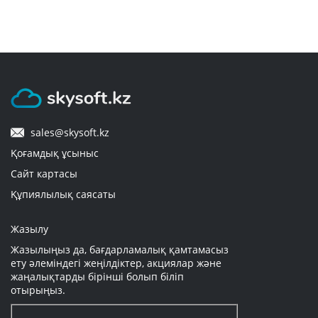
sales@skysoft.kz
Қоғамдық ұсыныс
Сайт картасы
Құпиялылық саясаты
Жазылу
Жазылыңыз да, бағдарламалық қамтамасыз
ету әлеміндегі жеңілдіктер, акциялар және
жаңалықтарды бірінші болып біліп
отырыңыз.