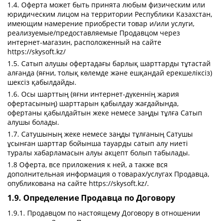
1.4. Оферта может быть принята любым физическим или
юридическим лицом на территории Республики Казахстан,
имеющим намерение приобрести товар и/или услуги,
реализуемые/предоставляемые Продавцом через
интернет-магазин, расположенный на сайте
https://skysoft.kz/
1.5. Сатып алушы офертадағы барлық шарттарды тұтастай
алғанда (яғни, толық көлемде және ешқандай ерекшеліксіз)
шексіз қабылдайды.
1.6. Осы шарттың (яғни интернет-дүкеннің жария
офертасының) шарттарын қабылдау жағдайында,
офертаны қабылдайтын жеке немесе заңды тұлға Сатып
алушы болады.
1.7. Сатушының жеке немесе заңды тұлғаның Сатушы
ұсынған шарттар бойынша тауарды сатып алу ниеті
туралы хабарламасын алуы акцепт болып табылады.
1.8 Оферта, все приложения к ней, а также вся
дополнительная информация о товарах/услугах Продавца,
опубликована на сайте https://skysoft.kz/.
1.9. Определение Продавца по Договору
1.9.1. Продавцом по настоящему Договору в отношении