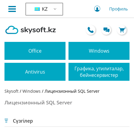
KZ
Профиль
0
Office
Windows
Графика, утилиталар,
Antivirus
бейнесервистер
Skysoft
/
Windows
/ Лицензионный SQL Server
Лицензионный SQL Server
Сүзгілер