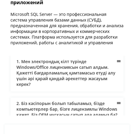
приложений
Microsoft SQL Server — это профессиональная
система управления базами данных (СУБД),
предназначенная для хранения, обработки и анализа
информации в корпоративных и коммерческих
системах. Платформа используется для разработки
приложений, работы с аналитикой и управления
большими объёмами данных.
Если вашему бизнесу требуется надёжная база
данных, оптимальное решение — купить Microsoft
1. Мен электрондық кілт түрінде
SQL Server лицензию и активировать её с помощью
Windows/Office лицензиясын сатып алдым.
официального ключа активации.
Қажетті бағдарламалық қамтамасыз етуді алу
В категории Windows вы можете также подобрать
үшін әрі қарай қандай әрекеттер жасауым
серверные операционные системы для работы с SQL
керек?
Server, включая
Windows Server 2025
,
Windows Server
2022
и
Windows Server 2019
.
2. Біз кәсіпорын болып табыламыз, бізде
Основные возможности Microsoft SQL Server
компьютерлер бар, бізге лицензиялы Windows
қажет. Біз OEM нұсқасын сатып ала аламыз ба?
Управление базами данных. Надёжное хранение и
обработка больших объёмов информации
Высокая производительность. Оптимизация
3. Жеткізу қалай жүзеге асырылады және оны