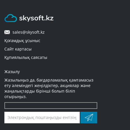
sales@skysoft.kz
Қоғамдық ұсыныс
Сайт картасы
Құпиялылық саясаты
Жазылу
Жазылыңыз да, бағдарламалық қамтамасыз
ету әлеміндегі жеңілдіктер, акциялар және
жаңалықтарды бірінші болып біліп
отырыңыз.
Оставьте
это
поле
пустым.