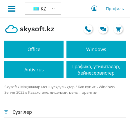
KZ
Профиль
0
Office
Windows
Графика, утилиталар,
Antivirus
бейнесервистер
Skysoft
/
Мақалалар мен нұсқаулықтар
/ Как купить Windows
Server 2022 в Казахстане: лицензии, цены, гарантии
Сүзгілер