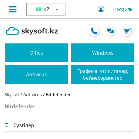
KZ
Профиль
0
Office
Windows
Графика, утилиталар,
Antivirus
бейнесервистер
Skysoft
/
Antivirus
/ Bitdefender
Bitdefender
Сүзгілер