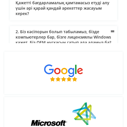
Қажетті бағдарламалық қамтамасыз етуді алу
үшін әрі қарай қандай әрекеттер жасауым
керек?
2. Біз кәсіпорын болып табыламыз, бізде
компьютерлер бар, бізге лицензиялы Windows
қажет. Біз OEM нұсқасын сатып ала аламыз ба?
3. Жеткізу қалай жүзеге асырылады және оны
кім төлейді?
4. Кәсіпорынға арналған лицензиялық
бағдарламалық қамтамасыз ету қажет.
Құжаттарды банк арқылы есеп айырысу
шарттары бойынша жібере ала ма? Төлем
үшін заңды тұлға атына ашылған банктік
картаны пайдалануға бола ма?