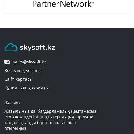
5. Тапсырыс қанша уақытта жеткізіледі?
6. Тауарлар қалай төленеді?
7. Можно ли вернуть приобретенный
электронный ключ, если он не использовался
и не прошло 2 недели?
sales@skysoft.kz
Қоғамдық ұсыныс
8. Я приобрел в вашем магазине ключ Office
365 Personal. В описании указано, что его
Сайт картасы
можно активировать на 5 разных устройствах.
Құпиялылық саясаты
После активации на первом устройстве при
попытке провести ту же манипуляцию на
втором устройстве появляется окно, где
Жазылу
пишется что ключ уже использован. Меня
обманули? Кто применил мой ключ?
Жазылыңыз да, бағдарламалық қамтамасыз
ету әлеміндегі жеңілдіктер, акциялар және
жаңалықтарды бірінші болып біліп
отырыңыз.
9. Я хочу приобрести в вашем магазине