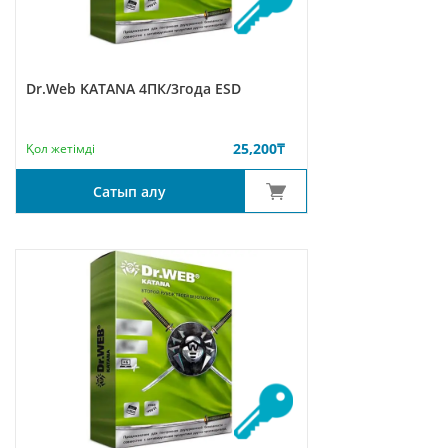
Dr.Web KATANA 4ПК/3года ESD
25,200
₸
Қол жетімді
Сатып алу