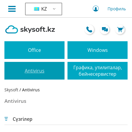
KZ
Профиль
0
Office
Windows
Графика, утилиталар,
Antivirus
бейнесервистер
Skysoft
/ Antivirus
Antivirus
Сүзгілер