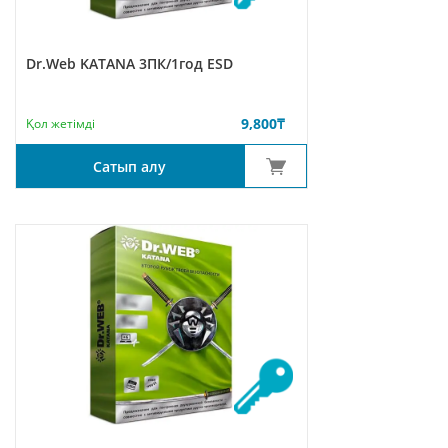
Dr.Web KATANA 3ПК/1год ESD
9,800
₸
Қол жетімді
Сатып алу