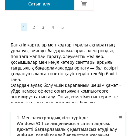
Сатып алу
1
2
3
4
5
→
Банктік карталар мен кодтар туралы ақпараттың
ұрлануы, зиянды бағдарламаларды электрондық
поштаға жаппай тарату, әлеуметтік желілер,
қосымшалар мен көңіл көтеру сайттары арқылы
тыңшылық бағдарламаларды орнату — бұл қазіргі
қолданушыларға төнетін қауіптердің тек бір бөлігі
ғана.
Олардан аулақ болу үшін қарапайым шешім қажет –
үйде немесе офисте орнатылған компьютерге
антивирус сатып алу. Оның көмегімен интернетте
жұмыс істеу жылдам әрі қауіпсіз болады.
Антивирусты онлайн Skysoft интернет-дүкенінен
сатып алуға болады. Бізде бағдарламалардың кең
1. Мен электрондық кілт түрінде
таңдауы, қолайлы бағалар және Қазақстан бойынша
Windows/Office лицензиясын сатып алдым.
тапсырыстарды жеткізу бар.
Қажетті бағдарламалық қамтамасыз етуді алу
Бірақ біздің дүкеннен антивирус сатып алу алдында
үшін әрі қарай қандай әрекеттер жасауым