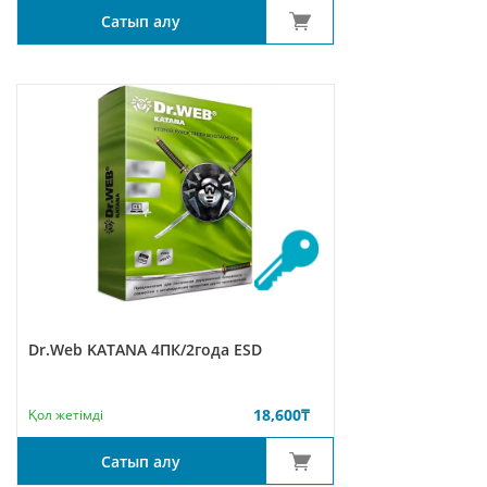
Сатып алу
Dr.Web KATANA 4ПК/2года ESD
18,600
₸
Қол жетімді
Сатып алу