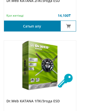
Dr.Web KATANA 2ПК/3года ESD
14,100
₸
Қол жетімді
Сатып алу
Dr.Web KATANA 1ПК/3года ESD