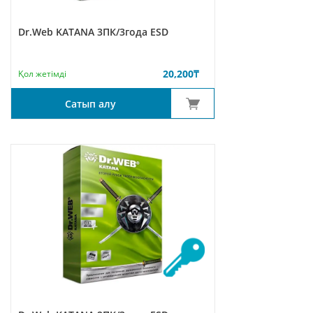
Dr.Web KATANA 3ПК/3года ESD
20,200
₸
Қол жетімді
Сатып алу