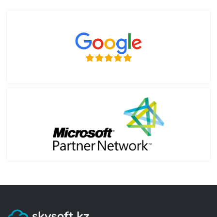
Server
.
Основные возможности Windows Server 2008
3. Жеткізу қалай жүзеге асырылады және оны
кім төлейді?
Поддержка виртуализации Hyper-V. Возможность
создания виртуальных машин и эффективного
распределения ресурсов
4. Кәсіпорынға арналған лицензиялық
Высокая масштабируемость. Поддержка
бағдарламалық қамтамасыз ету қажет.
многопроцессорных систем и большого количества
Құжаттарды банк арқылы есеп айырысу
ядер
шарттары бойынша жібере ала ма? Төлем
Удалённое управление. Удобное администрирование
үшін заңды тұлға атына ашылған банктік
серверов без сложной настройки
картаны пайдалануға бола ма?
Интеграция с Windows-средой. Совместимость с
клиентскими системами и инфраструктурой Microsoft
Использование лицензионной версии позволяет
5. Тапсырыс қанша уақытта жеткізіледі?
обеспечить стабильную работу серверов, поэтому
важно купить Windows Server 2008 с официальным
ключом активации.
6. Тауарлар қалай төленеді?
Особенности Windows Server 2008 R2
Версия Windows Server 2008 R2 оптимизирована для
7. Можно ли вернуть приобретенный
64-битных систем и отличается улучшенной
электронный ключ, если он не использовался