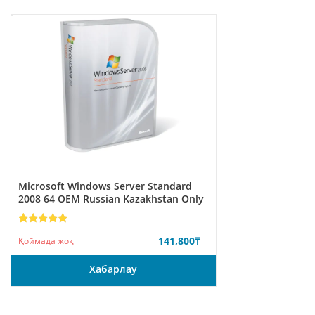
Microsoft Windows Server Standard
2008 64 ОЕМ Russian Kazakhstan Only
Rated
2
5.00
141,800
₸
out of 5
Қоймада жоқ
based on
customer
ratings
Хабарлау