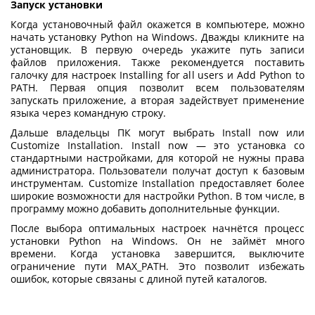
Запуск установки
Когда установочный файл окажется в компьютере, можно
начать
установку Python на Windows
. Дважды кликните на
установщик. В первую очередь укажите путь записи
файлов приложения. Также рекомендуется поставить
галочку для настроек Installing for all users и Add Python to
PATH. Первая опция позволит всем пользователям
запускать приложение, а вторая задействует применение
языка через командную строку.
Дальше владельцы ПК могут выбрать Install now или
Customize Installation. Install now — это установка со
стандартными настройками, для которой не нужны права
администратора. Пользователи получат доступ к базовым
инструментам. Customize Installation предоставляет более
широкие возможности для настройки Python. В том числе, в
программу можно добавить дополнительные функции.
После выбора оптимальных настроек начнётся процесс
установки Python на Windows
. Он не займёт много
времени. Когда установка завершится, выключите
ограничение пути MAX_PATH. Это позволит избежать
ошибок, которые связаны с длиной путей каталогов.