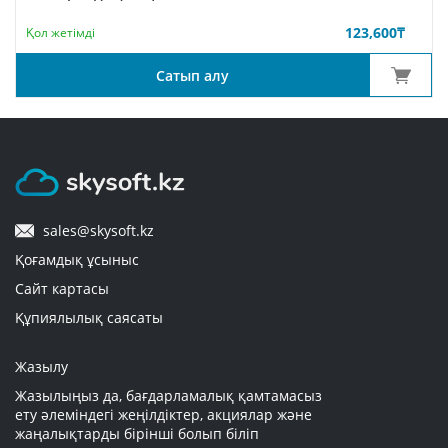
123,600
₸
Қол жетімді
Сатып алу
sales@skysoft.kz
Қоғамдық ұсыныс
Сайт картасы
Құпиялылық саясаты
Жазылу
Жазылыңыз да, бағдарламалық қамтамасыз
ету әлеміндегі жеңілдіктер, акциялар және
жаңалықтарды бірінші болып біліп