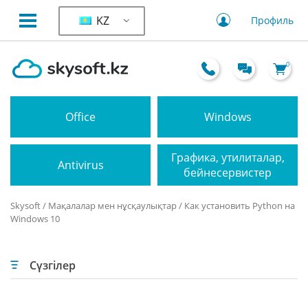
KZ
Профиль
0
Office
Windows
Графика, утилиталар,
Antivirus
бейнесервистер
Skysoft
/
Мақалалар мен нұсқаулықтар
/ Как установить Python на
Windows 10
Сүзгілер