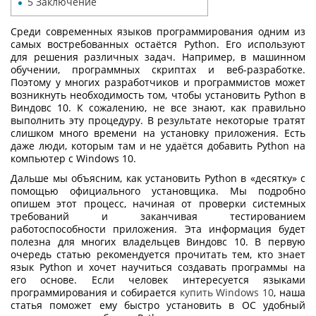
5
Заключение
Среди современных языков программирования одним из
самых востребованных остаётся Python. Его используют
для решения различных задач. Например, в машинном
обучении, программных скриптах и веб-разработке.
Поэтому у многих разработчиков и программистов может
возникнуть необходимость том, чтобы
установить Python
в
Виндовс 10. К сожалению, не все знают, как правильно
выполнить эту процедуру. В результате некоторые тратят
слишком много времени на установку приложения. Есть
даже люди, которым там и не удаётся добавить Python на
компьютер с Windows 10.
Дальше мы объясним,
как установить Python
в «десятку» с
помощью официального установщика. Мы подробно
опишем этот процесс, начиная от проверки системных
требований и заканчивая тестированием
работоспособности приложения. Эта информация будет
полезна для многих владельцев Виндовс 10. В первую
очередь статью рекомендуется прочитать тем, кто знает
язык Python и хочет научиться создавать программы на
его основе. Если человек интересуется языками
программирования и собирается
купить Windows 10
, наша
статья поможет ему быстро установить в ОС удобный