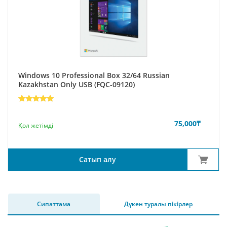
Windows 10 Professional Box 32/64 Russian
Kazakhstan Only USB (FQC-09120)
Rated
7
5
out of 5
based on
75,000
₸
Қол жетімді
customer
ratings
Сатып алу
Сипаттама
Дүкен туралы пікірлер