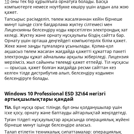
10
оны тек бір құрылғыға орнатуға болады. Басқа
компьютерге немесе ноутбукке көшіру үшін алдын ала жою
қажет.
Тапсырыс рәсімделіп, төлем жасалғаннан кейін бірнеше
минут ішінде сізге бағдарлама жүктеу сілтемесі мен
Лицензияны белсендіру коды көрсетілген электрондық хат
келеді. Жүктеу және орнату нұсқаулығы біздің сайтта бар.
Орнату үшін орташа деңгейдегі компьютерлік білім қажет.
Жеке және заңды тұлғаларға ұсынылады. Қолма-қол
ақшасыз төлем жасаған жағдайда қажетті құжаттар пакеті
электронды құжат айналымы арқылы жіберіледі. Лицензия
мерзімсіз, жыл сайынғы төлемді қажет етпейді. Тіл нұсқасы
— орысша, қажет болған жағдайда ресми сайттан кез
келген тілде дистрибутив алып, белсендіру кодымен
белсендіруге болады.
Windows 10 Professional ESD 32\64 негізгі
артықшылықтары қандай
Тіл.
Бұл нұсқа орыс тілінде, бұл оны қолданушылар үшін
іске қосу, орнату және баптауды айтарлықтай жеңілдетеді.
Туған тілдегі нұсқаулықтар арқасында операциялық жүйені
бірнеше минут ішінде белсендіре аласыз.
Талап етілетін техникалық сипаттамалар: операциялық