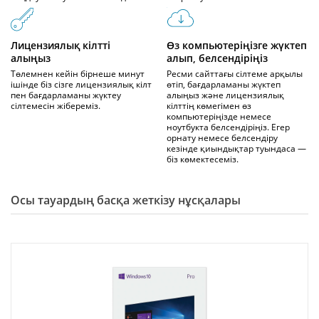
Лицензиялық кілтті
Өз компьютеріңізге жүктеп
алыңыз
алып, белсендіріңіз
Төлемнен кейін бірнеше минут
Ресми сайттағы сілтеме арқылы
ішінде біз сізге лицензиялық кілт
өтіп, бағдарламаны жүктеп
пен бағдарламаны жүктеу
алыңыз және лицензиялық
сілтемесін жібереміз.
кілттің көмегімен өз
компьютеріңізде немесе
ноутбукта белсендіріңіз. Егер
орнату немесе белсендіру
кезінде қиындықтар туындаса —
біз көмектесеміз.
Осы тауардың басқа жеткізу нұсқалары