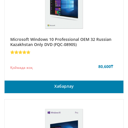
Microsoft Windows 10 Professional ОЕМ 32 Russian
Kazakhstan Only DVD (FQC-08905)
Rated
7
5
out of 5
based on
80,600
₸
Қоймада жоқ
customer
ratings
Хабарлау