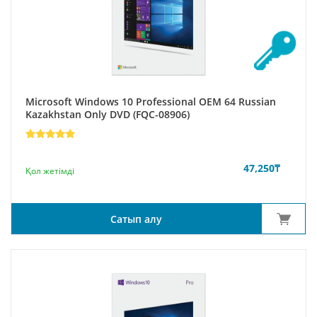
Microsoft Windows 10 Professional ОЕМ 64 Russian
Kazakhstan Only DVD (FQC-08906)
Rated
7
5
out of 5
based on
47,250
₸
Қол жетімді
customer
ratings
Сатып алу