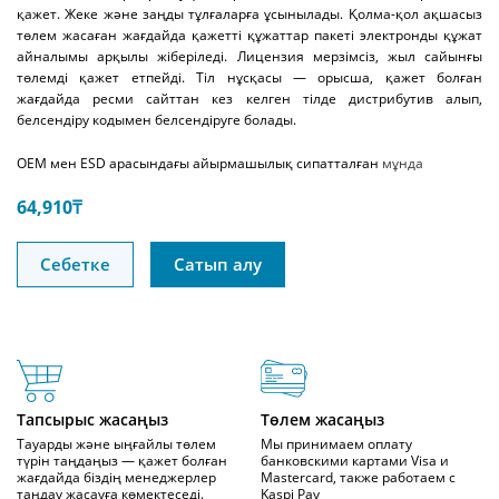
қажет. Жеке және заңды тұлғаларға ұсынылады. Қолма-қол ақшасыз
төлем жасаған жағдайда қажетті құжаттар пакеті электронды құжат
айналымы арқылы жіберіледі. Лицензия мерзімсіз, жыл сайынғы
төлемді қажет етпейді. Тіл нұсқасы — орысша, қажет болған
жағдайда ресми сайттан кез келген тілде дистрибутив алып,
белсендіру кодымен белсендіруге болады.
OEM мен ESD арасындағы айырмашылық сипатталған
мұнда
64,910
₸
Себетке
Сатып алу
Тапсырыс жасаңыз
Төлем жасаңыз
Тауарды және ыңғайлы төлем
Мы принимаем оплату
түрін таңдаңыз — қажет болған
банковскими картами Visa и
жағдайда біздің менеджерлер
Mastercard, также работаем с
таңдау жасауға көмектеседі.
Kaspi Pay