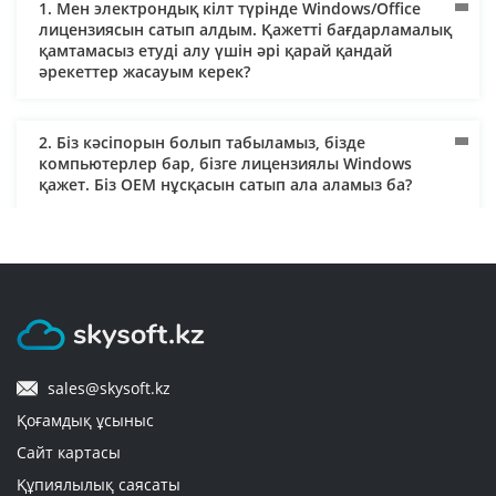
1. Мен электрондық кілт түрінде Windows/Office
лицензиясын сатып алдым. Қажетті бағдарламалық
қамтамасыз етуді алу үшін әрі қарай қандай
әрекеттер жасауым керек?
2. Біз кәсіпорын болып табыламыз, бізде
компьютерлер бар, бізге лицензиялы Windows
қажет. Біз OEM нұсқасын сатып ала аламыз ба?
3. Жеткізу қалай жүзеге асырылады және оны кім
төлейді?
4. Кәсіпорынға арналған лицензиялық
бағдарламалық қамтамасыз ету қажет. Құжаттарды
sales@skysoft.kz
банк арқылы есеп айырысу шарттары бойынша
жібере ала ма? Төлем үшін заңды тұлға атына
Қоғамдық ұсыныс
ашылған банктік картаны пайдалануға бола ма?
Сайт картасы
Құпиялылық саясаты