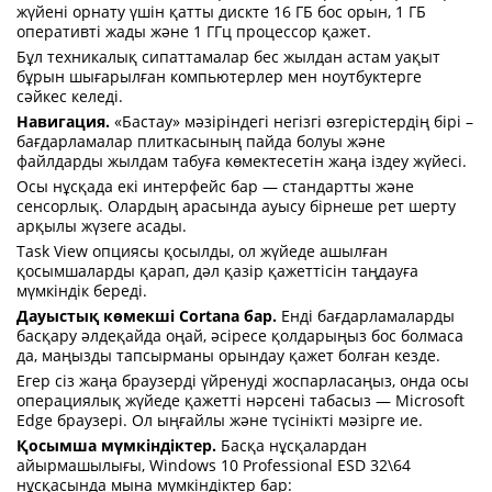
жүйені орнату үшін қатты дискте 16 ГБ бос орын, 1 ГБ
оперативті жады және 1 ГГц процессор қажет.
Бұл техникалық сипаттамалар бес жылдан астам уақыт
бұрын шығарылған компьютерлер мен ноутбуктерге
сәйкес келеді.
Навигация.
«Бастау» мәзіріндегі негізгі өзгерістердің бірі –
бағдарламалар плиткасының пайда болуы және
файлдарды жылдам табуға көмектесетін жаңа іздеу жүйесі.
Осы нұсқада екі интерфейс бар — стандартты және
сенсорлық. Олардың арасында ауысу бірнеше рет шерту
арқылы жүзеге асады.
Task View опциясы қосылды, ол жүйеде ашылған
қосымшаларды қарап, дәл қазір қажеттісін таңдауға
мүмкіндік береді.
Дауыстық көмекші Cortana бар.
Енді бағдарламаларды
басқару әлдеқайда оңай, әсіресе қолдарыңыз бос болмаса
да, маңызды тапсырманы орындау қажет болған кезде.
Егер сіз жаңа браузерді үйренуді жоспарласаңыз, онда осы
операциялық жүйеде қажетті нәрсені табасыз — Microsoft
Edge браузері. Ол ыңғайлы және түсінікті мәзірге ие.
Қосымша мүмкіндіктер.
Басқа нұсқалардан
айырмашылығы, Windows 10 Professional ESD 32\64
нұсқасында мына мүмкіндіктер бар: