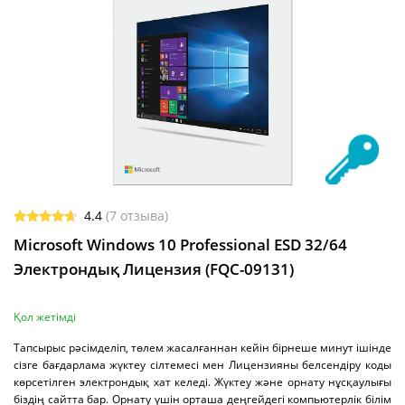
4.4
(
7
отзыва)
Rated
7
Microsoft Windows 10 Professional ESD 32/64
4.43
out
of 5
Электрондық Лицензия (FQC-09131)
based on
customer
ratings
Қол жетімді
Тапсырыс рәсімделіп, төлем жасалғаннан кейін бірнеше минут ішінде
сізге бағдарлама жүктеу сілтемесі мен Лицензияны белсендіру коды
көрсетілген электрондық хат келеді. Жүктеу және орнату нұсқаулығы
біздің сайтта бар. Орнату үшін орташа деңгейдегі компьютерлік білім