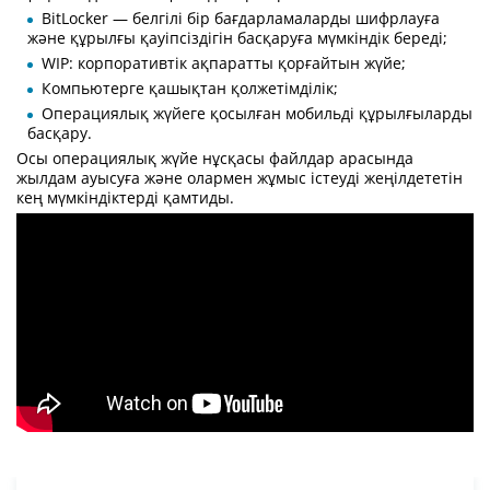
BitLocker — белгілі бір бағдарламаларды шифрлауға
және құрылғы қауіпсіздігін басқаруға мүмкіндік береді;
WIP: корпоративтік ақпаратты қорғайтын жүйе;
Компьютерге қашықтан қолжетімділік;
Операциялық жүйеге қосылған мобильді құрылғыларды
басқару.
Осы операциялық жүйе нұсқасы файлдар арасында
жылдам ауысуға және олармен жұмыс істеуді жеңілдететін
кең мүмкіндіктерді қамтиды.