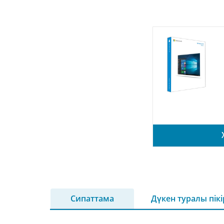
Сипаттама
Дүкен туралы пік