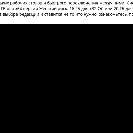
ьких рабочих столов и быстрого переключения между ними. Си
ГБ для х64 версии Жесткий диск: 16 ГБ для х32 ОС или 20 ГБ для
т выбора редакции и ставится не то что нужно, ознакомьтесь, п