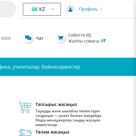
KZ
Профиль
Себетте (
0
)
 6800
Чат
Жалпы сомасы
0
₸
фика, утилиталар, бейнесервистер
Тапсырыс жасаңыз
Тауарды және ыңғайлы төлем түрін
таңдаңыз — қажет болған жағдайда
біздің менеджерлер таңдау жасауға
көмектеседі.
Төлем жасаңыз