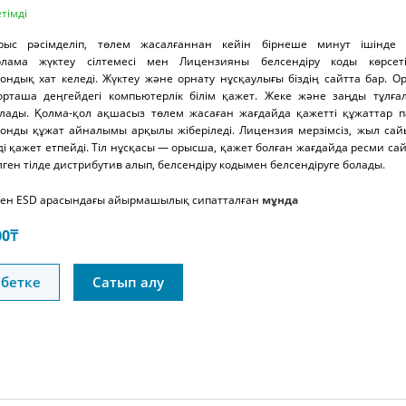
тімді
рыс рәсімделіп, төлем жасалғаннан кейін бірнеше минут ішінде с
рлама жүктеу сілтемесі мен Лицензияны белсендіру коды көрсеті
ондық хат келеді. Жүктеу және орнату нұсқаулығы біздің сайтта бар. О
орташа деңгейдегі компьютерлік білім қажет. Жеке және заңды тұлға
лады. Қолма-қол ақшасыз төлем жасаған жағдайда қажетті құжаттар п
ронды құжат айналымы арқылы жіберіледі. Лицензия мерзімсіз, жыл са
і қажет етпейді. Тіл нұсқасы — орысша, қажет болған жағдайда ресми са
лген тілде дистрибутив алып, белсендіру кодымен белсендіруге болады.
ен ESD арасындағы айырмашылық сипатталған
мұнда
00
₸
бетке
Сатып алу