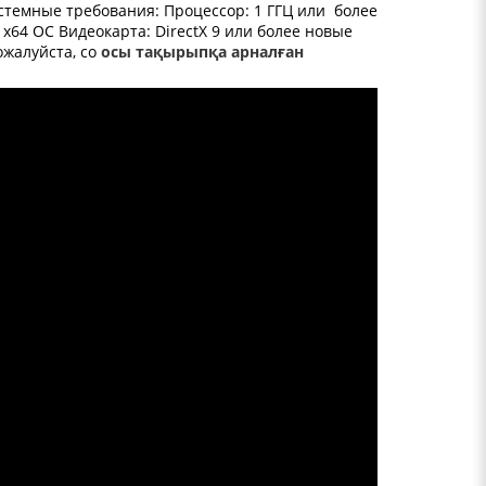
стемные требования: Процессор: 1 ГГЦ или более
 х64 ОС Видеокарта: DirectX 9 или более новые
ожалуйста, со
осы тақырыпқа арналған