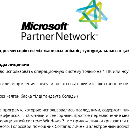
ың ресми серіктесіміз және осы өнімнің түпнұсқалылығын қ
онды лицензия
о использовать операционную систему только на 1 ПК или ноут
осле оформления заказа и оплаты вы получите электронное пи
ез келген басқа тілді таңдауға болады)
 программ, которые использовались последними, содержит пл
ерфейсов — обычный и сенсорный, простое переключение между
перационной системе Windows 7 все приложения открываются в 
го. Голосовой помощник Cortana: личный электронный ассистен