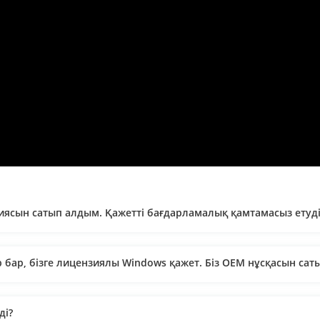
зиясын сатып алдым. Қажетті бағдарламалық қамтамасыз етуді
 бар, бізге лицензиялы Windows қажет. Біз OEM нұсқасын сат
ді?