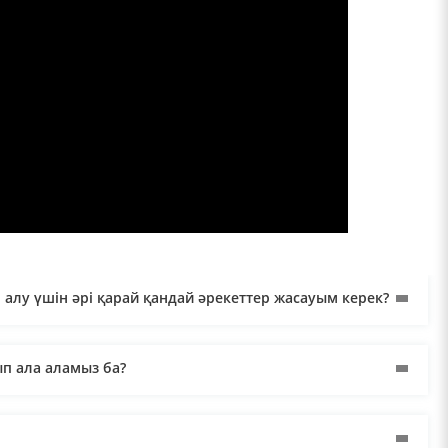
 алу үшін әрі қарай қандай әрекеттер жасауым керек?
ып ала аламыз ба?