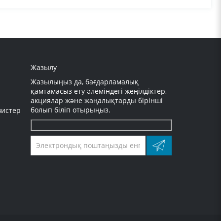
у шарттары бойынша жібере ала ма? Төлем үшін заңды
Жазылу
Жазылыңыз да, бағдарламалық
қамтамасыз ету әлеміндегі жеңілдіктер,
акциялар және жаңалықтарды бірінші
болып біліп отырыңыз.
вистер
Оставьте
это
поле
пустым.
ных устройствах. После активации на первом устройстве
ьзован. Меня обманули? Кто применил мой ключ?