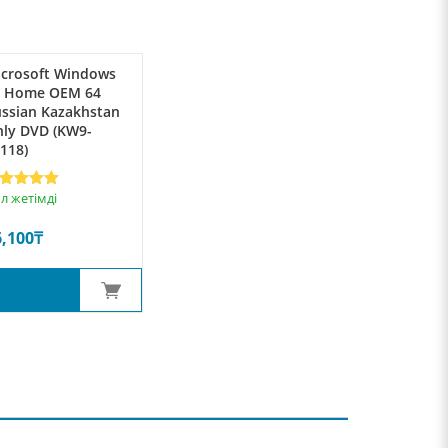
crosoft Windows
0 Home ОЕМ 64
ssian Kazakhstan
ly DVD (KW9-
118)
ated
5
л жетімді
t of 5
sed on
6,100
₸
stomer
ting