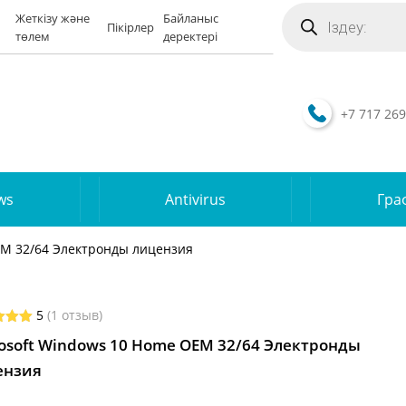
Поиск
Жеткізу және
Байланыс
товаров
Пікірлер
төлем
деректері
+7 717 269
ws
Antivirus
Гра
EM 32/64 Электронды лицензия
5
(
1
отзыв)
d
5.00
osoft Windows 10 Home OEM 32/64 Электронды
 5
 on
ензия
omer
g