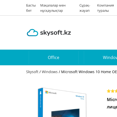
Басты
Мақалалар мен
Сұрақ-
Компания
бет
нұсқаулықтар
жауап
туралы
Office
Windo
Skysoft
/
Windows
/ Microsoft Windows 10 Home O
Rate
1
Micr
out of
based
лиц
cust
ratin