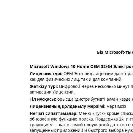
Біз Microsoft-т
Microsoft Windows 10 Home OEM 32/64 Электр
Лицензия түрі:
OEM Этот вид лицензии дает прав
как для физических лиц, так и для компаний.
Жеткізу түрі:
Цифровой Через несколько минут п
активации Лицензии.
Тіл нұсқасы:
орысша (дистрибутивті алған кезде к
Лицензияның қолданылу мерзімі:
мерзімсіз
Негізгі сипаттамалар:
Меню «Пуск» кроме списка
обновлённую функцию поиска. Поддержка 2х инт
традициям — как в самой популярной до этого о
запущенных приложений и быстрого выбора нужно