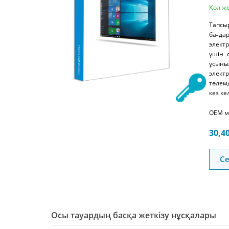
Қол же
Тапсы
бағда
электр
үшін 
ұсыны
элект
төлемд
кез ке
OEM м
30,4
Се
Осы тауардың басқа жеткізу нұсқалары