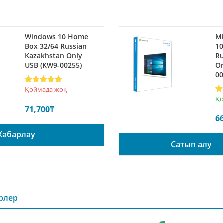
Windows 10 Home
Mi
Box 32/64 Russian
1
Kazakhstan Only
Ru
USB (KW9-00255)
On
00
Rated
1
5
Қоймада жоқ
out of 5
R
1
Қо
based on
ou
71,700
₸
customer
ba
rating
6
cu
ra
Хабарлау
Сатып алу
ірлер