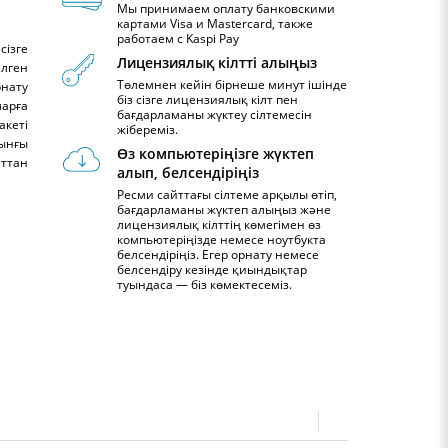
Мы принимаем оплату банковскими
картами Visa и Mastercard, также
работаем с Kaspi Pay
ізге
Лицензиялық кілтті алыңыз
лген
Төлемнен кейін бірнеше минут ішінде
рнату
біз сізге лицензиялық кілт пен
ларға
бағдарламаны жүктеу сілтемесін
акеті
жібереміз.
йынғы
Өз компьютеріңізге жүктеп
йттан
алып, белсендіріңіз
Ресми сайттағы сілтеме арқылы өтіп,
бағдарламаны жүктеп алыңыз және
лицензиялық кілттің көмегімен өз
компьютеріңізде немесе ноутбукта
белсендіріңіз. Егер орнату немесе
белсендіру кезінде қиындықтар
туындаса — біз көмектесеміз.