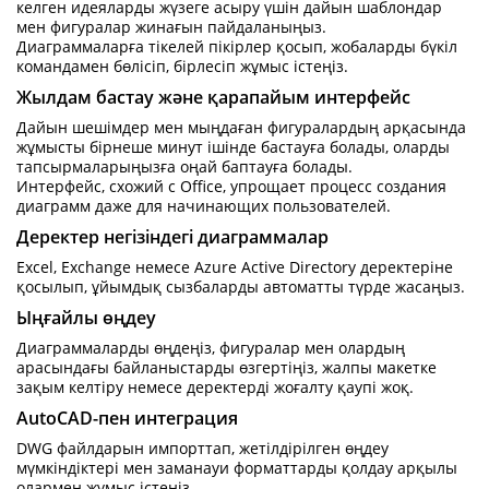
келген идеяларды жүзеге асыру үшін дайын шаблондар
мен фигуралар жинағын пайдаланыңыз.
Диаграммаларға тікелей пікірлер қосып, жобаларды бүкіл
командамен бөлісіп, бірлесіп жұмыс істеңіз.
Жылдам бастау және қарапайым интерфейс
Дайын шешімдер мен мыңдаған фигуралардың арқасында
жұмысты бірнеше минут ішінде бастауға болады, оларды
тапсырмаларыңызға оңай баптауға болады.
Интерфейс, схожий с Office, упрощает процесс создания
диаграмм даже для начинающих пользователей.
Деректер негізіндегі диаграммалар
Excel, Exchange немесе Azure Active Directory деректеріне
қосылып, ұйымдық сызбаларды автоматты түрде жасаңыз.
Ыңғайлы өңдеу
Диаграммаларды өңдеңіз, фигуралар мен олардың
арасындағы байланыстарды өзгертіңіз, жалпы макетке
зақым келтіру немесе деректерді жоғалту қаупі жоқ.
AutoCAD-пен интеграция
DWG файлдарын импорттап, жетілдірілген өңдеу
мүмкіндіктері мен заманауи форматтарды қолдау арқылы
олармен жұмыс істеңіз.