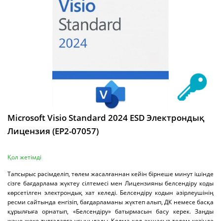
Microsoft Visio Standard 2024 ESD Электрондық
Лицензия (EP2-07057)
Қол жетімді
Тапсырыс рәсімделіп, төлем жасалғаннан кейін бірнеше минут ішінде
сізге бағдарлама жүктеу сілтемесі мен Лицензияны белсендіру коды
көрсетілген электрондық хат келеді. Белсендіру кодын әзірлеушінің
ресми сайтында енгізіп, бағдарламаны жүктеп алып, ДК немесе басқа
құрылғыға орнатып, «Белсендіру» батырмасын басу керек. Заңды
және жеке тұлғаларға ұсынылады. Қолма-қол ақшасыз төлем кезінде