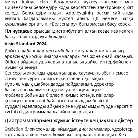
минут ішінде сізге бағдарлама жүктеу сілтемесі мен
Лицензияны белсендіру коды көрсетілген электрондық хат
келеді. Белсендіру кодын әзірлеушінің ресми сайтында
енгізіп, бағдарламаны жүктеп алып, ДК немесе басқа
құрылғыға орнатып, «Белсендіру» батырмасын басу керек.
Тіл нұсқасы:
орысша (дистрибутивті алған кезде кез келген
басқа тілді таңдауға болады)
Visio Standard 2024
Дайын шаблондар мен әмбебап фигуралар жинағының
арқасында кәсіби диаграммаларды тез және оңай жасаңыз.
Office пайдаланушыларына таныс ыңғайлы интерфейспен
жұмысқа еніңіз.
Сенсорлы экранды құрылғыларда саусағыңызбен немесе
стилуспен сурет салып, ескертпелер қосыңыз.
Құрылымдық шаблондарды пайдаланып, деректер
базасынан мәліметтерді визуализациялаңыз.
Жобалар бойынша бірлесіп жұмыс істеңіз, пікірлер
қосыңыз және кері байланысты жылдам бөлісіңіз.
Күрделі идеяларды айқын және құрылымды түрде көрсетіп,
түсінікті диаграммаларға айналдырыңыз.
Диаграммалармен жұмыс істеуге кең мүмкіндіктер
Әмбебап блок-схемалар, ұйымдық диаграммалар, үдерістер
карталары, кеңсе мен бөлме жоспарларын жасаңыз. Кез