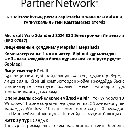
Біз Microsoft-тың ресми серіктесіміз және осы өнімнің
түпнұсқалылығын қамтамасыз етеміз
Microsoft Visio Sdandard 2024 ESD Электронная Лицензия
(EP2-07057)
Лицензияның қолданылу мерзімі:
мерзімсіз
Компьютер саны: 1 компьютер, бірінші құрылғыдан
жойылған жағдайда басқа құрылғыға көшіруге рұқсат
беріледі.
Лицензия түрі:
Retail
Бұл лицензия түрі пайдаланушыға кең құқықтар береді:
лицензияны бірінші компьютерден жойған жағдайда басқа
компьютерге көшіруге болады. Жеке тұлғаларға да,
компанияларға да жарамды.
Операциялық жүйелермен үйлесімділігі
: тек Windows 10,
Windows 11 және соңғы үш нұсқадағы macOS жүйелері үшін
жарамды. Windows 10-нан төмен және соңғы 3 нұсқадан
ескі Mac жүйелерінде жұмыс істемейді — мұқият болыңыз.
Жеткізу түрі:
Сандық
Тапсырыс рәсімделіп, төлем жасалғаннан кейін бірнеше