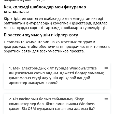
Кең көлемді шаблондар мен фигуралар
кітапханасы
Кіріктірілген көптеген шаблондар мен мыңдаған икемді
бапталатын фигуралардың көмегімен деректерді, идеялар
мен сандарды көрнекі тартымды жобаларға түрлендіріңіз.
Бірлескен жұмыс үшін пікірлер қосу
Оставляйте комментарии на конкретных фигурах и
диаграммах, чтобы обеспечивать прозрачность и точность
обратной связи для всех участников проекта.
1. Мен электрондық кілт түрінде Windows/Office
лицензиясын сатып алдым. Қажетті бағдарламалық
қамтамасыз етуді алу үшін әрі қарай қандай
әрекеттер жасауым керек?
2. Біз кәсіпорын болып табыламыз, бізде
компьютерлер бар, бізге лицензиялы Windows
қажет. Біз OEM нұсқасын сатып ала аламыз ба?