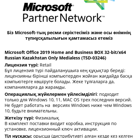
Біз Microsoft-тың ресми серіктесіміз және осы өнімнің
түпнұсқалылығын қамтамасыз етеміз
Microsoft Office 2019 Home and Business BOX 32-bit/x64
Russian Kazakhstan Only Medialess (T5D-03246)
Лицензия түрі:
Retail
Бұл лицензия түрі пайдаланушыға кең құқықтар береді:
лицензияны бірінші компьютерден жойған жағдайда басқа
компьютерге көшіруге болады. Жеке тұлғаларға да,
компанияларға да жарамды.
Операциялық жүйелермен үйлесімділігі
: подходит
только для Windows 10, 11, MAC OS трех последних версий.
Не будет работать на версиях Windows ниже чем Windows
10, будьте внимательны.
Жеткізу түрі:
Физикалық
В комплект поставки входит коробка, инструкция по
установке, лицензионный ключ активации.
Тіл нұсқасы:
орысша (дистрибутивті алған кезде кез келген