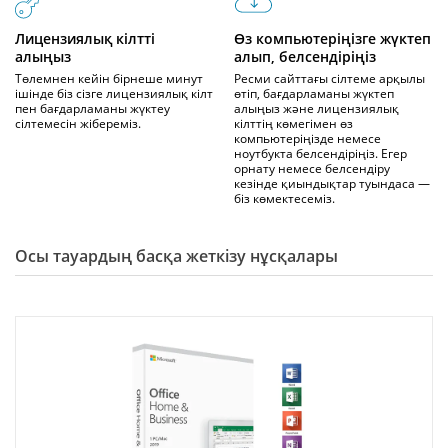
Лицензиялық кілтті
Өз компьютеріңізге жүктеп
алыңыз
алып, белсендіріңіз
Төлемнен кейін бірнеше минут
Ресми сайттағы сілтеме арқылы
ішінде біз сізге лицензиялық кілт
өтіп, бағдарламаны жүктеп
пен бағдарламаны жүктеу
алыңыз және лицензиялық
сілтемесін жібереміз.
кілттің көмегімен өз
компьютеріңізде немесе
ноутбукта белсендіріңіз. Егер
орнату немесе белсендіру
кезінде қиындықтар туындаса —
біз көмектесеміз.
Осы тауардың басқа жеткізу нұсқалары