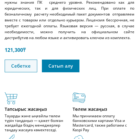
нужны знания ПК среднего уровня. Рекомендовано как для
юридических, так и для физических лиц. При оплате по
безналичному расчету необходимый пакет документов отправляем
вместе с товаром или отдельно курьером. Лицензия бессрочная, не
требует ежегодной оплаты. Языковая версия — русская, в случае
необходимости, можно получить на официальном сайте
дистрибутив на любом языке и активировать ключом из комплекта.
121,300
₸
Себетке
Сатып алу
Тапсырыс жасаңыз
Төлем жасаңыз
Тауарды және ыңғайлы төлем
Мы принимаем оплату
түрін таңдаңыз — қажет болған
банковскими картами Visa и
жағдайда біздің менеджерлер
Mastercard, также работаем с
таңдау жасауға көмектеседі.
Kaspi Pay