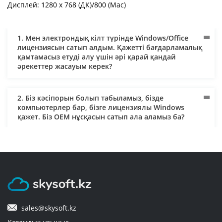
Дисплей: 1280 x 768 (ДК)/800 (Mac)
1. Мен электрондық кілт түрінде Windows/Office
лицензиясын сатып алдым. Қажетті бағдарламалық
қамтамасыз етуді алу үшін әрі қарай қандай
әрекеттер жасауым керек?
2. Біз кәсіпорын болып табыламыз, бізде
компьютерлер бар, бізге лицензиялы Windows
қажет. Біз OEM нұсқасын сатып ала аламыз ба?
3. Жеткізу қалай жүзеге асырылады және оны кім
төлейді?
4. Кәсіпорынға арналған лицензиялық
бағдарламалық қамтамасыз ету қажет. Құжаттарды
sales@skysoft.kz
банк арқылы есеп айырысу шарттары бойынша
жібере ала ма? Төлем үшін заңды тұлға атына