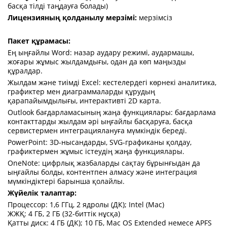
басқа тілді таңдауға болады)
Лицензияның қолданылу мерзімі:
мерзімсіз
Пакет құрамасы:
Ең ыңғайлы Word: назар аудару режимі, аудармашы,
жоғары жұмыс жылдамдығы, одан да көп маңызды
құралдар.
Жылдам және тиімді Excel: кестелердегі көрнекі аналитика,
графиктер мен диаграммаларды құрудың
қарапайымдылығы, интерактивті 2D карта.
Outlook бағдарламасының жаңа функциялары: бағдарлама
контакттарды жылдам әрі ыңғайлы басқаруға, басқа
сервистермен интеграциялануға мүмкіндік береді.
PowerPoint: 3D-нысандарды, SVG-графиканы қолдау,
графиктермен жұмыс істеудің жаңа функциялары.
OneNote: цифрлық жазбаларды сақтау бұрынғыдан да
ыңғайлы болды, контентпен алмасу және интеграция
мүмкіндіктері барынша қолайлы.
Жүйелік талаптар:
Процессор: 1,6 ГГц, 2 ядролы (ДК); Intel (Mac)
ЖЖҚ: 4 ГБ, 2 ГБ (32-биттік нұсқа)
Қатты диск: 4 ГБ (ДК); 10 ГБ, Mac OS Extended немесе APFS