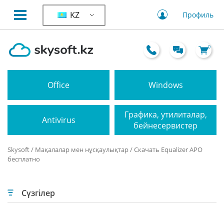
KZ
Профиль
0
Office
Windows
Графика, утилиталар,
Antivirus
бейнесервистер
Skysoft
/
Мақалалар мен нұсқаулықтар
/ Скачать Equalizer APO
бесплатно
Сүзгілер