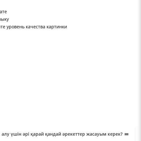
ате
зыку
те уровень качества картинки
 алу үшін әрі қарай қандай әрекеттер жасауым керек?