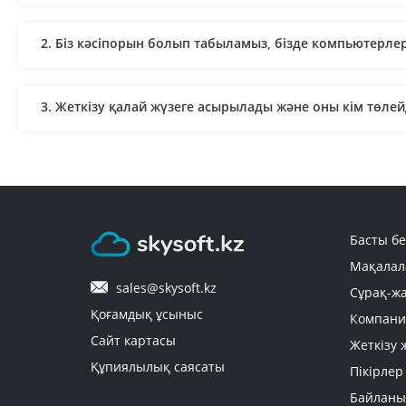
2. Біз кәсіпорын болып табыламыз, бізде компьютерлер
3. Жеткізу қалай жүзеге асырылады және оны кім төлей
4. Кәсіпорынға арналған лицензиялық бағдарламалық 
тұлға атына ашылған банктік картаны пайдалануға бол
Басты бе
5. Тапсырыс қанша уақытта жеткізіледі?
Мақалал
sales@skysoft.kz
Сұрақ-ж
6. Тауарлар қалай төленеді?
Қоғамдық ұсыныс
Компани
Сайт картасы
Жеткізу 
Құпиялылық саясаты
Пікірлер
7. Можно ли вернуть приобретенный электронный ключ
Байланы