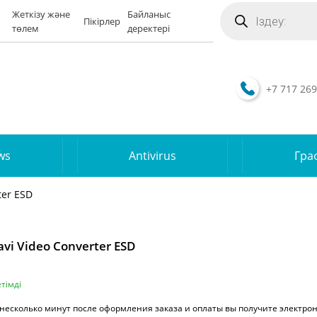
Поиск
Жеткізу және
Байланыс
товаров
Пікірлер
төлем
деректері
+7 717 269
ws
Antivirus
Гра
ter ESD
vi Video Converter ESD
тімді
 несколько минут после оформления заказа и оплаты вы получите электро