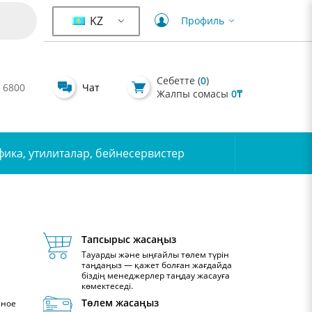
KZ
Профиль
Себетте (
0
)
 6800
Чат
Жалпы сомасы
0
₸
фика, утилиталар, бейнесервистер
Тапсырыс жасаңыз
Тауарды және ыңғайлы төлем түрін
таңдаңыз — қажет болған жағдайда
біздің менеджерлер таңдау жасауға
көмектеседі.
Төлем жасаңыз
нное