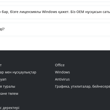
 бар, бізге лицензиялы Windows қажет. Біз OEM нұсқасын сат
ді?
қамтамасыз ету қажет. Құжаттарды банк арқылы есеп айырыс
а ма?
т
Office
ар мен нұсқаулықтар
Windows
ауап
Antivirus
я туралы
Графика, утилиталар, бейнесер
және төлем
, если он не использовался и не прошло 2 недели?
с деректері