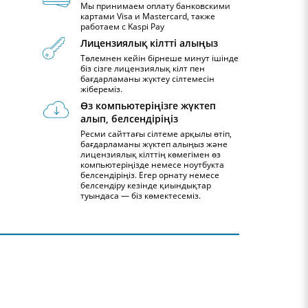
Мы принимаем оплату банковскими
картами Visa и Mastercard, также
работаем с Kaspi Pay
Лицензиялық кілтті алыңыз
Төлемнен кейін бірнеше минут ішінде
біз сізге лицензиялық кілт пен
бағдарламаны жүктеу сілтемесін
жібереміз.
Өз компьютеріңізге жүктеп
алып, белсендіріңіз
Ресми сайттағы сілтеме арқылы өтіп,
бағдарламаны жүктеп алыңыз және
лицензиялық кілттің көмегімен өз
компьютеріңізде немесе ноутбукта
белсендіріңіз. Егер орнату немесе
белсендіру кезінде қиындықтар
туындаса — біз көмектесеміз.