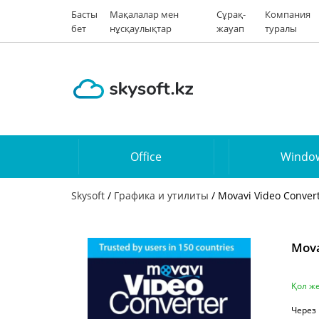
Басты
Мақалалар мен
Сұрақ-
Компания
бет
нұсқаулықтар
жауап
туралы
Office
Windo
Skysoft
/
Графика и утилиты
/ Movavi Video Conver
Mova
Қол же
Через