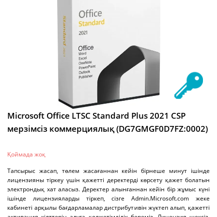
Microsoft Office LTSC Standard Plus 2021 CSP
мерзімсіз коммерциялық (DG7GMGF0D7FZ:0002)
Қоймада жоқ
Тапсырыс жасап, төлем жасағаннан кейін бірнеше минут ішінде
лицензияны тіркеу үшін қажетті деректерді көрсету қажет болатын
электрондық хат аласыз. Деректер алынғаннан кейін бір жұмыс күні
ішінде лицензияларды тіркеп, сізге Admin.Microsoft.com жеке
кабинеті арқылы бағдарламалар дистрибутивін жүктеп алып, қажетті
активация кілттерін алуға қолжетімділік береміз. Лицензия шексіз,