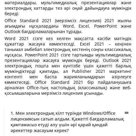
материалдары, мультимедиалық презентациялар және
электрондық хаттарды тез әрі оңай дайындауға мүмкіндік
береді.
Office Standard 2021 (мерзімсіз лицензия) 2021 жылғы
ағымдағы нұсқалардағы Word, Excel, PowerPoint және
Outlook бағдарламаларынан тұрады.
Word 2021 сізге кез келген мақсатта кәсіби мәтіндік
құжаттар жасауға көмектеседі. Excel 2021 – кеңінен
танымал әмбебап электрондық кестенің соңғы классикалық
нұсқасы. PowerPoint 2021 сізге тартымды мультимедиалық
презентациялар жасауға мүмкіндік береді. Outlook 2021
электрондық пошта мен күнтізбе үшін қажетті барлық
мүмкіндіктерді қамтиды, ал Publisher 2021 маркетинг
контенті мен баспа жарияланымдарын әзірлеуге
көмектеседі. Office Standard 2021 бір пайдаланушыға
арналған Office-тың настольдық (классикалық) және веб-
қосымшаларына мерзімсіз лицензия ұсынады.
1. Мен электрондық кілт түрінде Windows/Office
лицензиясын сатып алдым. Қажетті бағдарламалық
қамтамасыз етуді алу үшін әрі қарай қандай
әрекеттер жасауым керек?