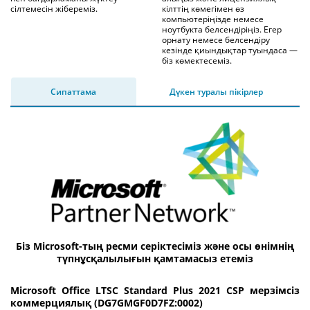
сілтемесін жібереміз.
кілттің көмегімен өз
компьютеріңізде немесе
ноутбукта белсендіріңіз. Егер
орнату немесе белсендіру
кезінде қиындықтар туындаса —
біз көмектесеміз.
Сипаттама
Дүкен туралы пікірлер
Біз Microsoft-тың ресми серіктесіміз және осы өнімнің
түпнұсқалылығын қамтамасыз етеміз
Microsoft Office LTSC Standard Plus 2021 CSP мерзімсіз
коммерциялық (DG7GMGF0D7FZ:0002)