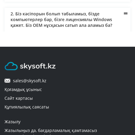
2. Біз кәсіпорын болып табыламыз, бізде
компьютерлер бар, бізге лицензиялы Windows
қажет. Біз OEM нұсқасын сатып ала аламыз ба?
3. Жеткізу қалай жүзеге асырылады және оны кім
төлейді?
4. Кәсіпорынға арналған лицензиялық
бағдарламалық қамтамасыз ету қажет. Құжаттарды
sales@skysoft.kz
банк арқылы есеп айырысу шарттары бойынша
жібере ала ма? Төлем үшін заңды тұлға атына
Қоғамдық ұсыныс
ашылған банктік картаны пайдалануға бола ма?
Сайт картасы
Құпиялылық саясаты
5. Тапсырыс қанша уақытта жеткізіледі?
Жазылу
Жазылыңыз да, бағдарламалық қамтамасыз
6. Тауарлар қалай төленеді?