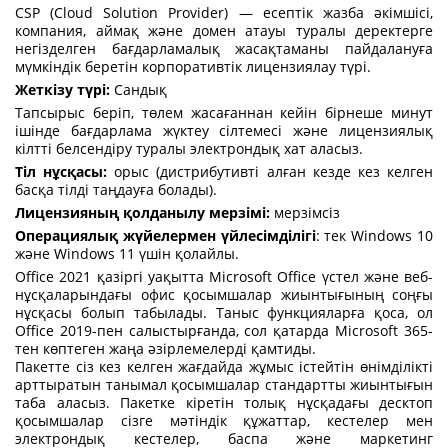
CSP (Cloud Solution Provider) — есептік жазба әкімшісі,
компания, аймақ және домен атауы туралы деректерге
негізделген бағдарламалық жасақтаманы пайдалануға
мүмкіндік беретін корпоративтік лицензиялау түрі.
Жеткізу түрі:
Сандық
Тапсырыс беріп, төлем жасағаннан кейін бірнеше минут
ішінде бағдарлама жүктеу сілтемесі және лицензиялық
кілтті белсендіру туралы электрондық хат аласыз.
Тіл нұсқасы:
орыс (дистрибутивті алған кезде кез келген
басқа тілді таңдауға болады).
Лицензияның қолданылу мерзімі:
мерзімсіз
Операциялық жүйелермен үйлесімділігі
: тек Windows 10
және Windows 11 үшін қолайлы.
Office 2021 қазіргі уақытта Microsoft Office үстел және веб-
нұсқаларындағы офис қосымшалар жиынтығының соңғы
нұсқасы болып табылады. Таныс функцияларға қоса, ол
Office 2019-пен салыстырғанда, сол қатарда Microsoft 365-
тен көптеген жаңа әзірлемелерді қамтиды.
Пакетте сіз кез келген жағдайда жұмыс істейтін өнімділікті
арттыратын танымал қосымшалар стандартты жиынтығын
таба аласыз. Пакетке кіретін толық нұсқадағы десктоп
қосымшалар сізге мәтіндік құжаттар, кестелер мен
электрондық кестелер, баспа және маркетинг