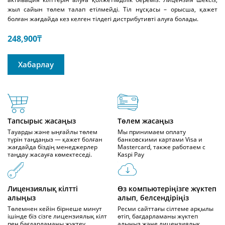
жыл сайын төлем талап етілмейді. Тіл нұсқасы – орысша, қажет
болған жағдайда кез келген тілдегі дистрибутивті алуға болады.
248,900
₸
Хабарлау
Тапсырыс жасаңыз
Төлем жасаңыз
Тауарды және ыңғайлы төлем
Мы принимаем оплату
түрін таңдаңыз — қажет болған
банковскими картами Visa и
жағдайда біздің менеджерлер
Mastercard, также работаем с
таңдау жасауға көмектеседі.
Kaspi Pay
Лицензиялық кілтті
Өз компьютеріңізге жүктеп
алыңыз
алып, белсендіріңіз
Төлемнен кейін бірнеше минут
Ресми сайттағы сілтеме арқылы
ішінде біз сізге лицензиялық кілт
өтіп, бағдарламаны жүктеп
пен бағдарламаны жүктеу
алыңыз және лицензиялық