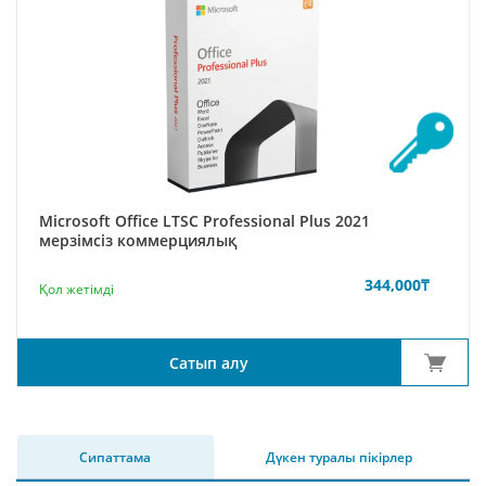
Microsoft Office LTSC Professional Plus 2021
мерзімсіз коммерциялық
344,000
₸
Қол жетімді
Сатып алу
Сипаттама
Дүкен туралы пікірлер