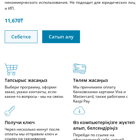
некоммерческого использования. Не подходит для юридических лиц
и ИП.
11,670
₸
Себетке
Сатып алу
Тапсырыс жасаңыз
Төлем жасаңыз
Выбери программу, оформи
Мы принимаем оплату
заказ, укажи контакты, если
банковскими картами Visa и
какие-то вопросы - мы на связи.
Mastercard, также работаем с
Kaspi Pay
Получи ключ
Өз компьютеріңізге жүктеп
алып, белсендіріңіз
Через несколько минут после
оплаты мы отправим ключ и
Перейди по ссылке на
ссылку на скачивание
официальный сайт, скачай