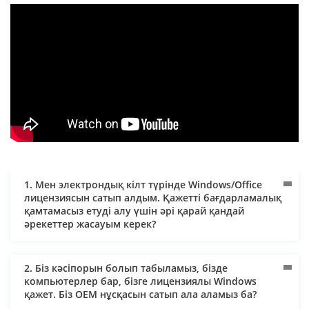
1. Мен электрондық кілт түрінде Windows/Office
лицензиясын сатып алдым. Қажетті бағдарламалық
қамтамасыз етуді алу үшін әрі қарай қандай
әрекеттер жасауым керек?
2. Біз кәсіпорын болып табыламыз, бізде
компьютерлер бар, бізге лицензиялы Windows
қажет. Біз OEM нұсқасын сатып ала аламыз ба?