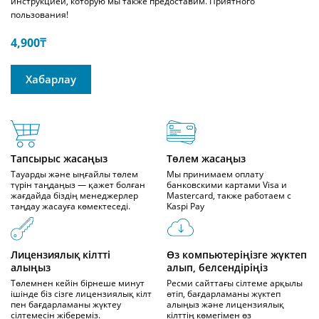
инструкцией, которую мы также предоставим. Приятного
пользования!
4,900
₸
Хабарлау
Тапсырыс жасаңыз
Төлем жасаңыз
Тауарды және ыңғайлы төлем
Мы принимаем оплату
түрін таңдаңыз — қажет болған
банковскими картами Visa и
жағдайда біздің менеджерлер
Mastercard, также работаем с
таңдау жасауға көмектеседі.
Kaspi Pay
Лицензиялық кілтті
Өз компьютеріңізге жүктеп
алыңыз
алып, белсендіріңіз
Төлемнен кейін бірнеше минут
Ресми сайттағы сілтеме арқылы
ішінде біз сізге лицензиялық кілт
өтіп, бағдарламаны жүктеп
пен бағдарламаны жүктеу
алыңыз және лицензиялық
сілтемесін жібереміз.
кілттің көмегімен өз