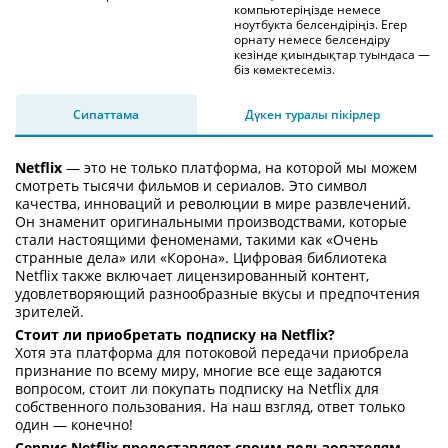
компьютеріңізде немесе
ноутбукта белсендіріңіз. Егер
орнату немесе белсендіру
кезінде қиындықтар туындаса —
біз көмектесеміз.
Сипаттама
Дүкен туралы пікірлер
Netflix
— это не только платформа, на которой мы можем
смотреть тысячи фильмов и сериалов. Это символ
качества, инноваций и революции в мире развлечений.
Он знаменит оригинальными производствами, которые
стали настоящими феноменами, такими как «Очень
странные дела» или «Корона». Цифровая библиотека
Netflix также включает лицензированный контент,
удовлетворяющий разнообразные вкусы и предпочтения
зрителей.
Стоит ли приобретать подписку на Netflix?
Хотя эта платформа для потоковой передачи приобрела
признание по всему миру, многие все еще задаются
вопросом, стоит ли покупать подписку на Netflix для
собственного пользования. На наш взгляд, ответ только
один — конечно!
Сервис Netflix предоставляет своим пользователям