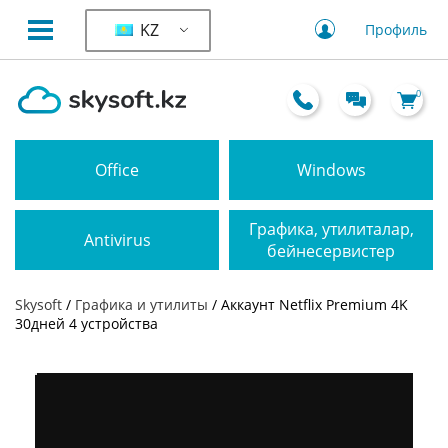
KZ
Профиль
0
Office
Windows
Графика, утилиталар,
Antivirus
бейнесервистер
Skysoft
/
Графика и утилиты
/ Аккаунт Netflix Premium 4K
30дней 4 устройствa