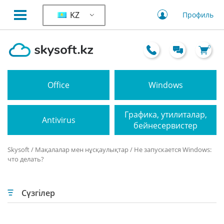
KZ
Профиль
0
Office
Windows
Графика, утилиталар,
Antivirus
бейнесервистер
Skysoft
/
Мақалалар мен нұсқаулықтар
/ Не запускается Windows:
что делать?
Сүзгілер