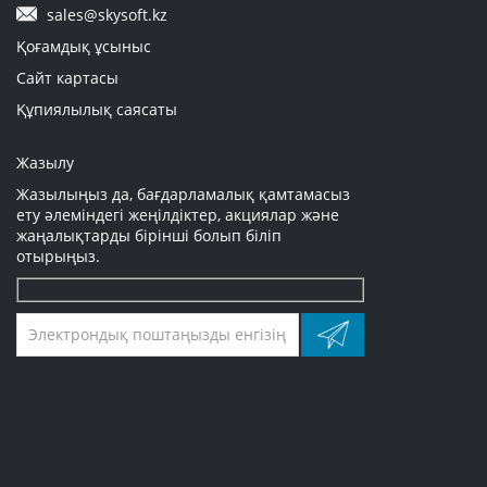
sales@skysoft.kz
Қоғамдық ұсыныс
Сайт картасы
Құпиялылық саясаты
Жазылу
Жазылыңыз да, бағдарламалық қамтамасыз
ету әлеміндегі жеңілдіктер, акциялар және
жаңалықтарды бірінші болып біліп
отырыңыз.
Оставьте
это
поле
пустым.