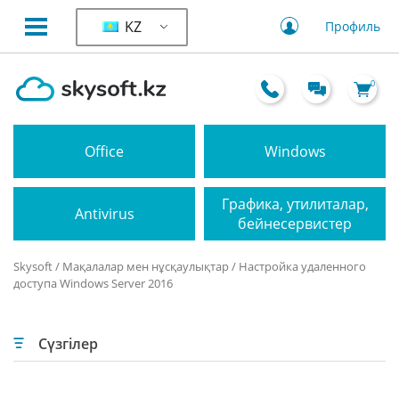
KZ
Профиль
0
Office
Windows
Графика, утилиталар,
Antivirus
бейнесервистер
Skysoft
/
Мақалалар мен нұсқаулықтар
/ Настройка удаленного
доступа Windows Server 2016
Сүзгілер