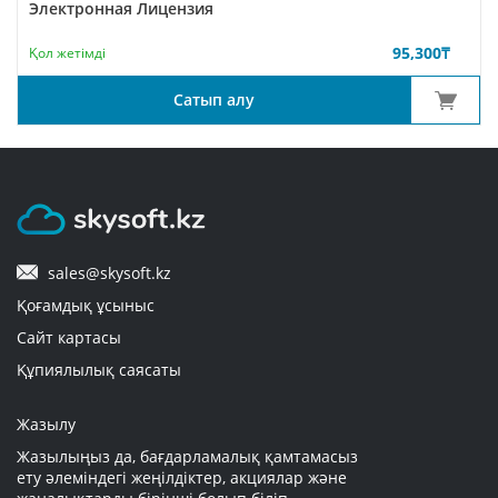
Электронная Лицензия
95,300
₸
Қол жетімді
Сатып алу
sales@skysoft.kz
Қоғамдық ұсыныс
Сайт картасы
Құпиялылық саясаты
Жазылу
Жазылыңыз да, бағдарламалық қамтамасыз
ету әлеміндегі жеңілдіктер, акциялар және