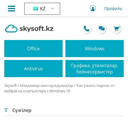
KZ
Профиль
0
Office
Windows
Графика, утилиталар,
Antivirus
бейнесервистер
Skysoft
/
Мақалалар мен нұсқаулықтар
/ Как узнать пароль от
вайфая на компьютере c Windows 10
Сүзгілер