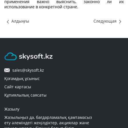
применения важно выяснить, законно ли их
использование в конкретной стране.
Алдыңғы
Следующая
sales@skysoft.kz
Қоғамдық ұсыныс
Сайт картасы
Құпиялылық саясаты
Жазылу
Жазылыңыз да, бағдарламалық қамтамасыз
ету әлеміндегі жеңілдіктер, акциялар және