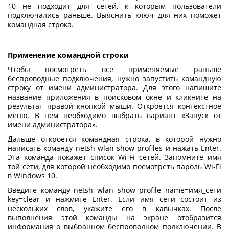
10
не подходит для сетей, к которым пользователи
подключались раньше. Выяснить ключ для них поможет
командная строка.
Применение командной строки
Чтобы посмотреть все применяемые раньше
беспроводные подключения, нужно запустить командную
строку от имени администратора. Для этого напишите
название приложения в поисковом окне и кликните на
результат правой кнопкой мыши. Откроется контекстное
меню. В нём необходимо выбрать вариант «Запуск от
имени администратора».
Дальше откроется командная строка, в которой нужно
написать команду netsh wlan show profiles и нажать Enter.
Эта команда покажет список Wi-Fi сетей. Запомните имя
той сети, для которой необходимо
посмотреть пароль Wi-Fi
в Windows 10
.
Введите команду netsh wlan show profile name=имя_сети
key=clear и нажмите Enter. Если имя сети состоит из
нескольких слов, укажите его в кавычках. После
выполнения этой команды на экране отобразится
информация о выбранном беспроводном подключении. В