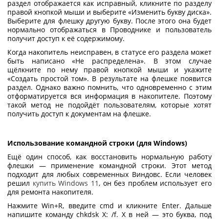
раздел отображается как исправный, кликните по разделу
правой кнопкой мыши и выберите «Изменить букву диска».
Выберите для флешку другую букву. После этого она будет
нормально отображаться в Проводнике и пользователь
получит доступ к её содержимому.
Когда накопитель неисправен, в статусе его раздела может
быть написано «Не распределена». В этом случае
щёлкните по нему правой кнопкой мыши и укажите
«Создать простой том». В результате на флешке появится
раздел. Однако важно помнить, что одновременно с этим
отформатируется вся информация в накопителе. Поэтому
такой метод не подойдёт пользователям, которые хотят
получить доступ к документам на флешке.
Использование командной строки (для Windows)
Ещё один способ, как восстановить нормальную работу
флешки
— применение командной строки. Этот метод
подходит для любых современных Виндовс. Если человек
решил
купить Windows 11
, он без проблем использует его
для ремонта накопителя.
Нажмите Win+R, введите cmd и кликните Enter. Дальше
напишите команду chkdsk X: /f. X в ней — это буква, под