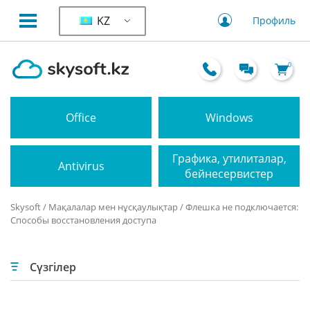
KZ
Профиль
0
Office
Windows
Графика, утилиталар,
Antivirus
бейнесервистер
Skysoft
/
Мақалалар мен нұсқаулықтар
/ Флешка не подключается:
Способы восстановления доступа
Сүзгілер