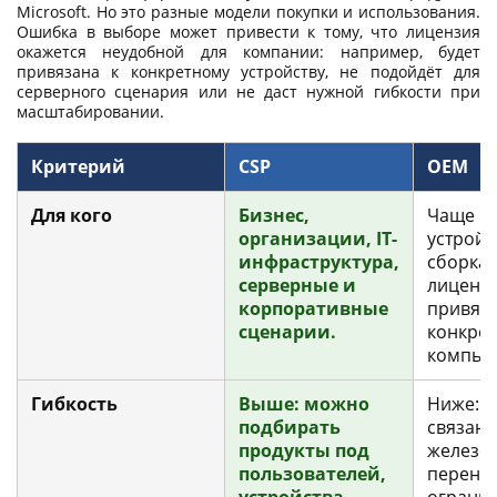
Microsoft. Но это разные модели покупки и использования.
Ошибка в выборе может привести к тому, что лицензия
окажется неудобной для компании: например, будет
привязана к конкретному устройству, не подойдёт для
серверного сценария или не даст нужной гибкости при
масштабировании.
Критерий
CSP
OEM
Для кого
Бизнес,
Чаще н
организации, IT-
устройс
инфраструктура,
сборка 
серверные и
лиценз
корпоративные
привяза
сценарии.
конкре
компью
Гибкость
Выше: можно
Ниже: 
подбирать
связана
продукты под
железо
пользователей,
перено