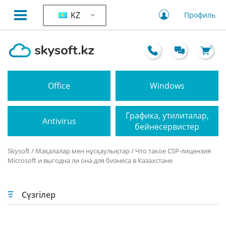
KZ
Профиль
0
Office
Windows
Графика, утилиталар,
Antivirus
бейнесервистер
Skysoft
/
Мақалалар мен нұсқаулықтар
/ Что такое CSP-лицензия
Microsoft и выгодна ли она для бизнеса в Казахстане
Сүзгілер