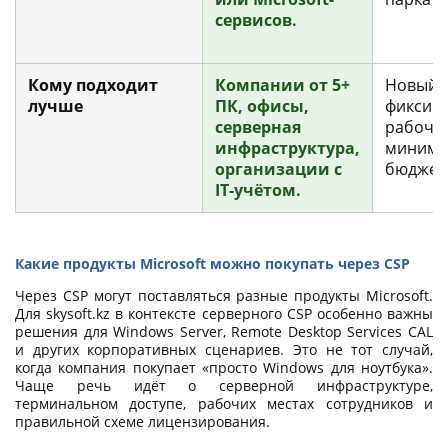
сервисов.
Кому подходит
Компании от 5+
Новый 
лучше
ПК, офисы,
фиксир
серверная
рабочее
инфраструктура,
минима
организации с
бюджет
IT-учётом.
Какие продукты Microsoft можно покупать через CSP
Через CSP могут поставляться разные продукты Microsoft.
Для skysoft.kz в контексте серверного CSP особенно важны
решения для Windows Server, Remote Desktop Services CAL
и других корпоративных сценариев. Это не тот случай,
когда компания покупает «просто Windows для ноутбука».
Чаще речь идёт о серверной инфраструктуре,
терминальном доступе, рабочих местах сотрудников и
правильной схеме лицензирования.