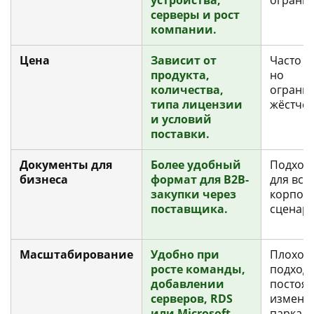
устройства,
огранич
серверы и рост
компании.
Цена
Зависит от
Часто д
продукта,
но
количества,
ограни
типа лицензии
жёстче.
и условий
поставки.
Документы для
Более удобный
Подходи
бизнеса
формат для B2B-
для все
закупки через
корпор
поставщика.
сценари
Масштабирование
Удобно при
Плохо
росте команды,
подходи
добавлении
постоя
серверов, RDS
измене
или Microsoft-
парка П