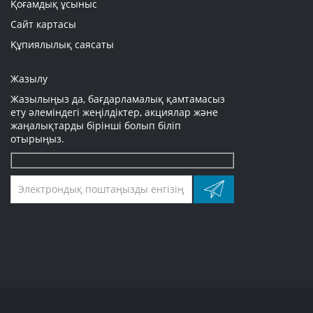
Қоғамдық ұсыныс
Сайт картасы
Құпиялылық саясаты
Жазылу
Жазылыңыз да, бағдарламалық қамтамасыз
ету әлеміндегі жеңілдіктер, акциялар және
жаңалықтарды бірінші болып біліп
отырыңыз.
Оставьте
это
поле
пустым.