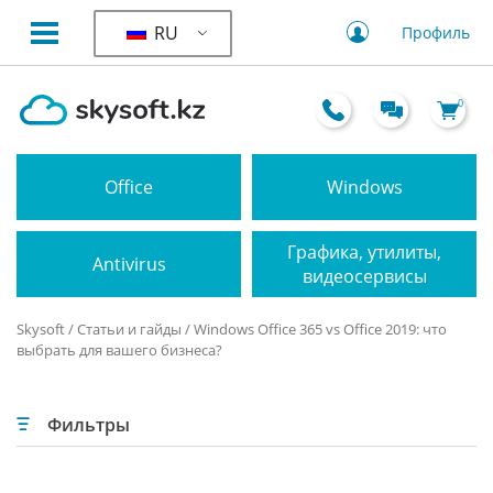
RU
Профиль
0
Office
Windows
Графика, утилиты,
Antivirus
видеосервисы
Skysoft
/
Статьи и гайды
/ Windows Office 365 vs Office 2019: что
выбрать для вашего бизнеса?
Фильтры