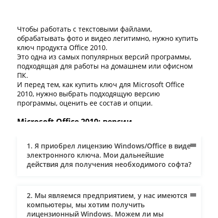
Чтобы работать с текстовыми файлами,
обрабатывать фото и видео легитимно, нужно купить
ключ продукта Office 2010.
Это одна из самых популярных версий программы,
подходящая для работы на домашнем или офисном
ПК.
И перед тем, как купить ключ для Microsoft Office
2010, нужно выбрать подходящую версию
программы, оценить ее состав и опции.
Microsoft Office 2010: версии
Производитель выпустил семь версий программы,
1. Я приобрел лицензию Windows/Office в виде
которые подойдут для использования дома и в офисе.
электронного ключа. Мои дальнейшие
Первая –
Home & Business.
Пакет с набором базовых
действия для получения необходимого софта?
программ – Word, Excel, PowerPoint, OneNote, Outlook.
Купить Microsoft Office Home и Business 2010
рекомендуется школьникам, студентам и тем, кто
2. Мы являемся предприятием, у нас имеются
работает на дому. Этого набора программ достаточно
компьютеры, мы хотим получить
для редактирования текстов, фото, видео, диаграмм,
лицензионный Windows. Можем ли мы
таблиц.