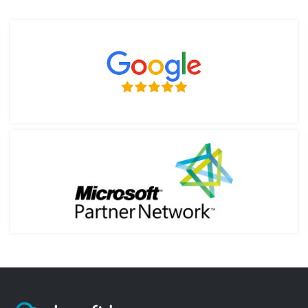
устройств с минимальными требованиями также
может подойти
Windows 7
.
3. Как осуществляется доставка и кто за нее
Главные отличия Windows 8 от других
платит?
операционных систем
Windows 8 отличается гибкостью как в графическом,
4. Мне нужен лицензионный софт для
так и в технологическом плане. Вместо классического
предприятия. Могут ли мне оправить
меню «Пуск» используется плиточный интерфейс,
документы и по безналичному расчету? Могу
который позволяет быстро получать доступ к
ли я использовать для оплаты банковскую
приложениям и функциям.
карту, оформленную на юридическое лицо?
Система поддерживает как управление с помощью
мыши и клавиатуры, так и сенсорное управление, что
делает её удобной для разных типов устройств.
5. Через сколько будет доставлен заказ?
Главные преимущества Windows 8
6. Как оплачиваются товары?
Первое преимущество — возможность
синхронизации данных между устройствами через
учетную запись Microsoft.
Второе — интеграция с облачным хранилищем
7. Можно ли вернуть приобретенный
OneDrive, что позволяет создавать резервные копии
электронный ключ, если он не использовался
и работать с файлами из любого места.
и не прошло 2 недели?
Третье — наличие Windows Store, где можно скачать