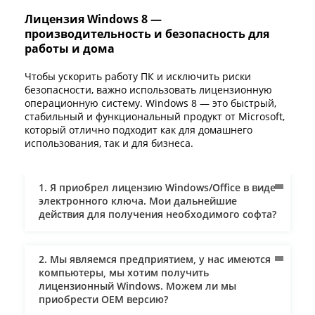
Лицензия Windows 8 —
производительность и безопасность для
работы и дома
Чтобы ускорить работу ПК и исключить риски
безопасности, важно использовать лицензионную
операционную систему. Windows 8 — это быстрый,
стабильный и функциональный продукт от Microsoft,
который отлично подходит как для домашнего
использования, так и для бизнеса.
По сравнению с предыдущими версиями система
работает быстрее, лучше защищена от внешних
угроз и предлагает расширенные возможности для
1. Я приобрел лицензию Windows/Office в виде
работы. Если вы хотите использовать все функции
электронного ключа. Мои дальнейшие
без ограничений, оптимальное решение — купить
действия для получения необходимого софта?
лицензию Windows 8 и активировать её с помощью
ключа активации.
На странице общей категории Windows вы можете
2. Мы являемся предприятием, у нас имеются
сравнить другие версии системы и подобрать
компьютеры, мы хотим получить
подходящее решение под свои задачи. Если вам
лицензионный Windows. Можем ли мы
нужна более новая операционная система, обратите
приобрести ОЕM версию?
внимание на
Windows 10
или
Windows 11
. Для