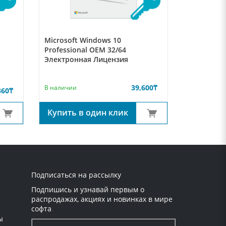
Microsoft Windows 10
Professional OEM 32/64
Электронная Лицензия
39,600
₸
В наличии
360
₸
Купить в один клик
Подписаться на рассылку
Подпишись и узнавай первым о
распродажах, акциях и новинках в мире
софта
ы