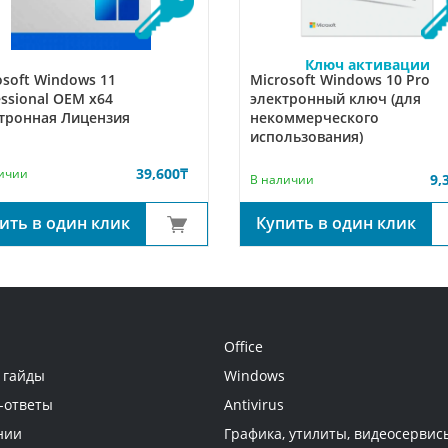
Ключ активации
osoft Windows 11
Microsoft Windows 10 Pro
essional OEM x64
электронный ключ (для
тронная Лицензия
некоммерческого
использования)
39,600
₸
ичии
9,
В наличии
Купить в один клик
ить в один клик
Office
 гайды
Windows
-ответы
Antivirus
нии
Графика, утилиты, видеосервис