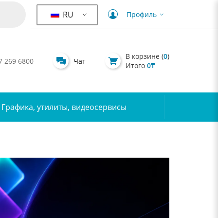
RU
Профиль
В корзине (
0
)
7 269 6800
Чат
Итого
0
₸
Графика, утилиты, видеосервисы