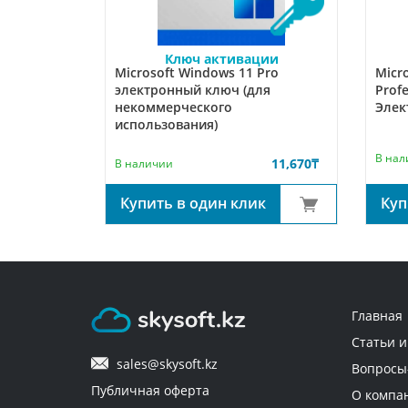
Ключ активации
Microsoft Windows 11 Pro
Micr
электронный ключ (для
Prof
некоммерческого
Элек
использования)
В нал
11,670
₸
В наличии
Купить в один клик
Куп
Главная
Статьи и
sales@skysoft.kz
Вопросы
Публичная оферта
О компа