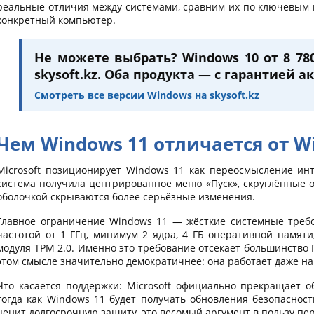
реальные отличия между системами, сравним их по ключевым
конкретный компьютер.
Не можете выбрать? Windows 10 от 8 780
skysoft.kz. Оба продукта — с гарантией а
Смотреть все версии Windows на skysoft.kz
Чем Windows 11 отличается от W
Microsoft позиционирует Windows 11 как переосмысление ин
система получила центрированное меню «Пуск», скруглённые 
оболочкой скрываются более серьёзные изменения.
Главное ограничение Windows 11 — жёсткие системные треб
частотой от 1 ГГц, минимум 2 ядра, 4 ГБ оперативной памяти
модуля TPM 2.0. Именно это требование отсекает большинство 
этом смысле значительно демократичнее: она работает даже на 
Что касается поддержки: Microsoft официально прекращает о
тогда как Windows 11 будет получать обновления безопасност
ценит долгосрочную защиту, это весомый аргумент в пользу пер