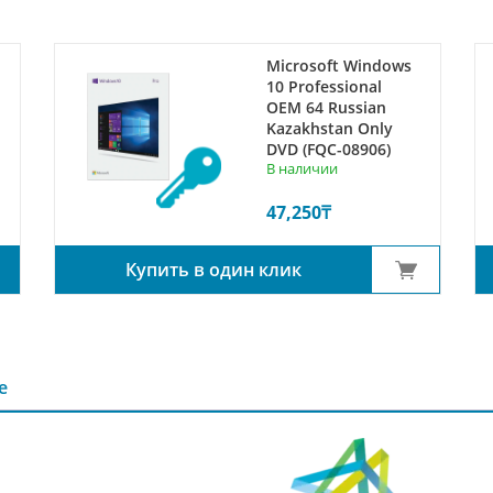
Microsoft Windows
10 Professional
ОЕМ 64 Russian
Kazakhstan Only
DVD (FQC-08906)
В наличии
47,250
₸
Купить в один клик
е