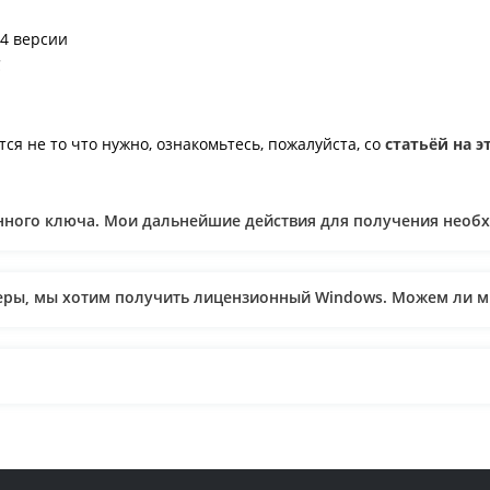
64 версии
С
ся не то что нужно, ознакомьтесь, пожалуйста, со
статьёй на э
ронного ключа. Мои дальнейшие действия для получения необ
теры, мы хотим получить лицензионный Windows. Можем ли 
ут ли мне оправить документы и по безналичному расчету? М