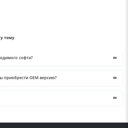
ту тему
.
ходимого софта?
мы приобрести ОЕM версию?
огу ли я использовать для оплаты банковскую карту,