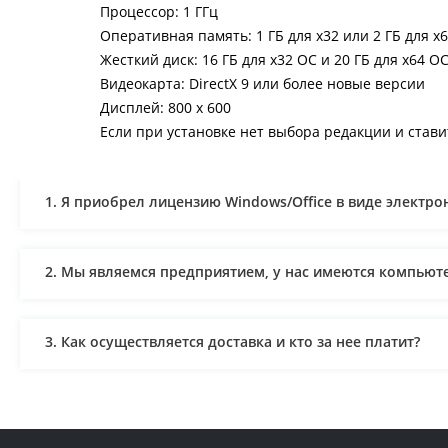
Процессор: 1 ГГц
Оперативная память: 1 ГБ для х32 или 2 ГБ для х
Жесткий диск: 16 ГБ для х32 ОС и 20 ГБ для х64 О
Видеокарта: DirectX 9 или более новые версии
Дисплей: 800 x 600
Если при установке нет выбора редакции и ставит
1. Я приобрел лицензию Windows/Office в виде элект
2. Мы являемся предприятием, у нас имеются компью
3. Как осуществляется доставка и кто за нее платит?
4. Мне нужен лицензионный софт для предприятия. Мог
оформленную на юридическое лицо?