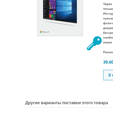
Через
письм
Инстр
нужны
физич
докум
бесср
необх
языке
Разни
39,6
В 
Другие варианты поставки этого товара