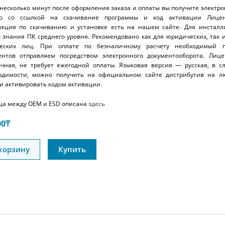
 несколько минут после оформления заказа и оплаты вы получите электр
о со ссылкой на скачивание программы и код активации Лицен
укция по скачиванию и установке есть на нашем сайте. Для инсталл
 знания ПК среднего уровня. Рекомендовано как для юридических, так 
еских лиц. При оплате по безналичному расчету необходимый п
ентов отправляем посредством электронного документооборота. Лице
очная, не требует ежегодной оплаты. Языковая версия — русская, в с
одимости, можно получить на официальном сайте дистрибутив на л
 и активировать кодом активации.
ца между OEM и ESD описана
здесь
00
₸
корзину
Купить