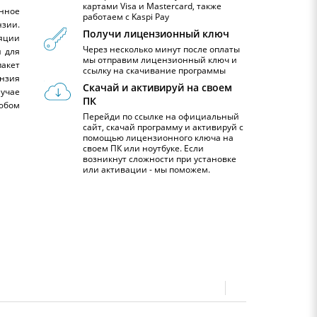
картами Visa и Mastercard, также
онное
работаем с Kaspi Pay
зии.
Получи лицензионный ключ
яции
Через несколько минут после оплаты
и для
мы отправим лицензионный ключ и
акет
ссылку на скачивание программы
нзия
Скачай и активируй на своем
лучае
ПК
юбом
Перейди по ссылке на официальный
сайт, скачай программу и активируй с
помощью лицензионного ключа на
своем ПК или ноутбуке. Если
возникнут сложности при установке
или активации - мы поможем.