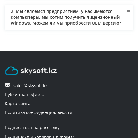
2. Мы являемся предприятием, у нас имеются
компьютеры, мы хотим получить лицензионный
Windows. Можем ли мы приобрести ОЕM версию?
3. Как осуществляется доставка и кто за нее платит?
4. Мне нужен лицензионный софт для предприятия.
Могут ли мне оправить документы и по
безналичному расчету? Могу ли я использовать для
оплаты банковскую карту, оформленную на
sales@skysoft.kz
юридическое лицо?
Публичная оферта
Карта сайта
5. Через сколько будет доставлен заказ?
Политика конфиденциальности
6. Как оплачиваются товары?
Подписаться на рассылку
Подпишись и узнавай первым о