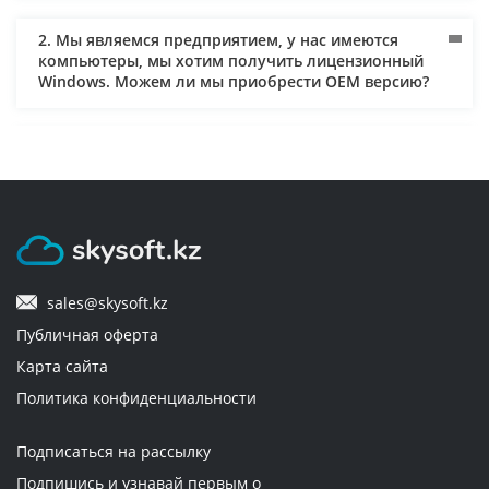
2. Мы являемся предприятием, у нас имеются
компьютеры, мы хотим получить лицензионный
Windows. Можем ли мы приобрести ОЕM версию?
3. Как осуществляется доставка и кто за нее платит?
4. Мне нужен лицензионный софт для предприятия.
Могут ли мне оправить документы и по
безналичному расчету? Могу ли я использовать для
оплаты банковскую карту, оформленную на
sales@skysoft.kz
юридическое лицо?
Публичная оферта
Карта сайта
5. Через сколько будет доставлен заказ?
Политика конфиденциальности
6. Как оплачиваются товары?
Подписаться на рассылку
Подпишись и узнавай первым о