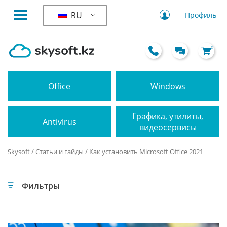
RU
Профиль
0
Office
Windows
Графика, утилиты,
Antivirus
видеосервисы
Skysoft
/
Статьи и гайды
/ Как установить Microsoft Office 2021
Фильтры