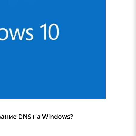
вание DNS на Windows?