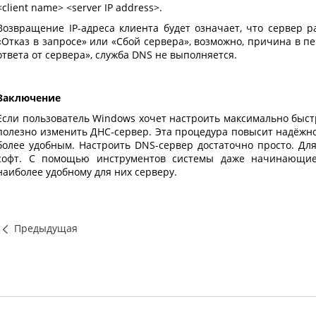
<client name> <server IP address>.
Возвращение IP-адреса клиента будет означает, что сервер р
«Отказ в запросе» или «Сбой сервера», возможно, причина в п
ответа от сервера», служба DNS не выполняется.
Заключение
Если пользователь
Windows
хочет настроить максимально быст
полезно изменить ДНС-сервер. Эта процедура повысит надёжно
более удобным. Настроить DNS-сервер достаточно просто. Дл
софт. С помощью инструментов системы даже начинающие 
наиболее удобному для них серверу.
Предыдущая