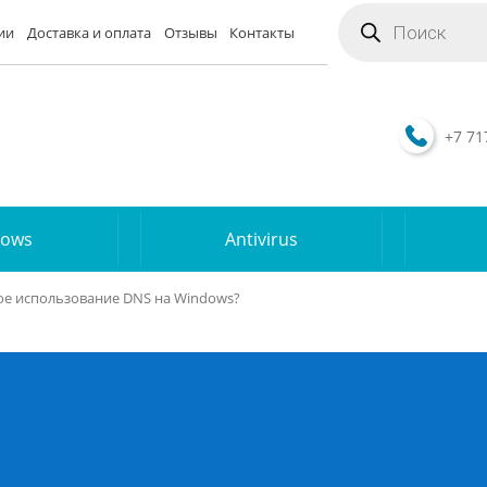
Поиск
товаров
ии
Доставка и оплата
Отзывы
Контакты
+7 71
dows
Antivirus
ое использование DNS на Windows?