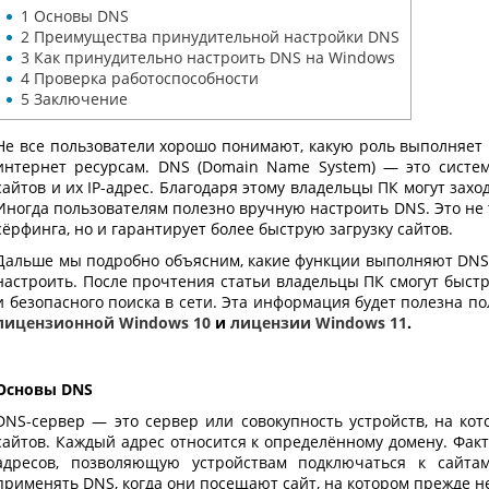
1
Основы DNS
2
Преимущества принудительной настройки DNS
3
Как принудительно настроить DNS на Windows
4
Проверка работоспособности
5
Заключение
Не все пользователи хорошо понимают, какую роль выполняе
интернет ресурсам.
DNS (Domain Name System)
— это систем
сайтов и их IP-адрес. Благодаря этому владельцы ПК могут зах
Иногда пользователям полезно вручную настроить DNS. Это не
сёрфинга, но и гарантирует более быструю загрузку сайтов.
Дальше мы подробно объясним, какие функции выполняют
DNS
настроить. После прочтения статьи владельцы ПК смогут быст
и безопасного поиска в сети. Эта информация будет полезна п
лицензионной Windows 10
и
лицензии Windows 11
.
Основы DNS
DNS-сервер — это сервер или совокупность устройств, на кот
сайтов. Каждый адрес относится к определённому домену. Факт
адресов, позволяющую устройствам подключаться к сайта
применять DNS, когда они посещают сайт, на котором прежде н