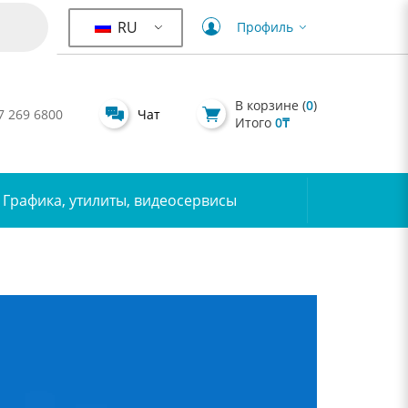
RU
Профиль
В корзине (
0
)
7 269 6800
Чат
Итого
0
₸
Графика, утилиты, видеосервисы