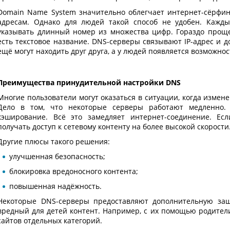
Domain Name System значительно облегчает интернет-сёрфинг
адресам. Однако для людей такой способ не удобен. Каж
указывать длинный номер из множества цифр. Гораздо проще
есть текстовое название.
DNS-серверы
связывают IP-адрес и до
ещё могут находить друг друга, а у людей появляется возможно
Преимущества принудительной настройки DNS
Многие пользователи могут оказаться в ситуации, когда
измене
Дело в том, что некоторые серверы работают медленно. 
кэширование. Всё это замедляет интернет-соединение. Ес
получать доступ к сетевому контенту на более высокой скорости
Другие плюсы такого решения:
улучшенная безопасность;
блокировка вредоносного контента;
повышенная надёжность.
Некоторые DNS-серверы предоставляют дополнительную защ
вредный для детей контент. Например, с их помощью родители
сайтов отдельных категорий.