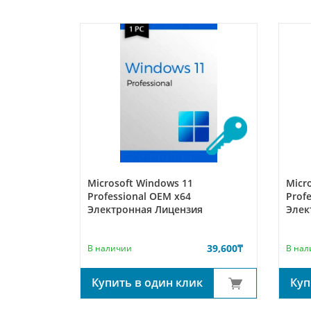
Microsoft Windows 11
Micr
Professional OEM x64
Prof
 (FQC-
Электронная Лицензия
Элек
39,600
₸
В наличии
В нал
64,910
₸
к
Купить в один клик
Куп