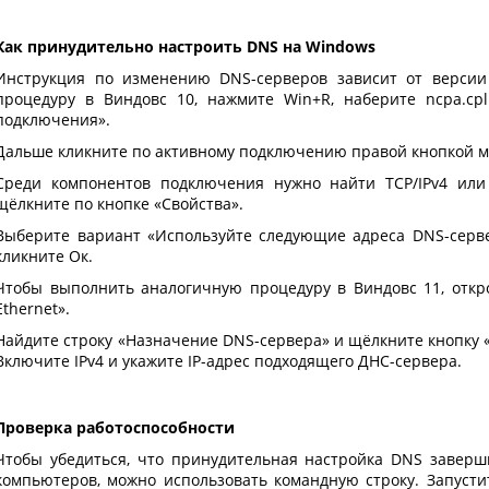
Как принудительно настроить DNS на Windows
Инструкция по
изменению DNS-серверов
зависит от версии
процедуру в Виндовс 10, нажмите Win+R, наберите ncpa.cp
подключения».
Дальше кликните по активному подключению правой кнопкой м
Среди компонентов подключения нужно найти TCP/IPv4 или 
щёлкните по кнопке «Свойства».
Выберите вариант «Используйте следующие адреса DNS-сервер
кликните Ок.
Чтобы выполнить аналогичную процедуру в Виндовс 11, отк
Ethernet».
Найдите строку «Назначение DNS-сервера» и щёлкните кнопку
Включите IPv4 и укажите IP-адрес подходящего ДНС-сервера.
Проверка работоспособности
Чтобы убедиться, что
принудительная настройка DNS
заверши
компьютеров, можно использовать командную строку. Запустит