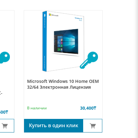
Microsoft Windows 10 Home OEM
Microsoft
32/64 Электронная Лицензия
x64 Элект
C-
30,400
₸
В наличии
В наличии
600
₸
Купить в один клик
Купить 