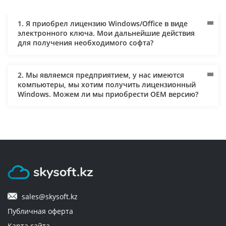
1. Я приобрел лицензию Windows/Office в виде
электронного ключа. Мои дальнейшие действия
для получения необходимого софта?
2. Мы являемся предприятием, у нас имеются
компьютеры, мы хотим получить лицензионный
Windows. Можем ли мы приобрести ОЕM версию?
3. Как осуществляется доставка и кто за нее платит?
4. Мне нужен лицензионный софт для предприятия.
Могут ли мне оправить документы и по
безналичному расчету? Могу ли я использовать для
оплаты банковскую карту, оформленную на
sales@skysoft.kz
юридическое лицо?
Публичная оферта
Карта сайта