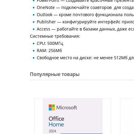
PowerPoint — создавайте красочные презента
OneNote — подключайте соавторов для созда
Outlook — кроме почтового функционала пол
Publisher — конфигурируйте интерфейс прил
Access — работайте в базами данных, даже е
Системные требования:
CPU: 500МГц
RAM: 256Мб
Свободное место на диске: не менее 512Мб д
Популярные товары