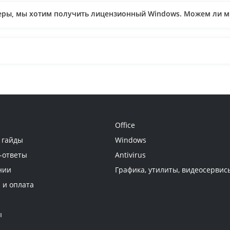
теры, мы хотим получить лицензионный Windows. Можем ли 
ут ли мне оправить документы и по безналичному расчету? М
Office
 гайды
Windows
-ответы
Antivirus
нии
Графика, утилиты, видеосервис
 и оплата
, если он не использовался и не прошло 2 недели?
ы