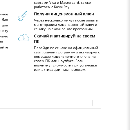
картами Visa и Mastercard, также
работаем с Kaspi Pay
Получи лицензионный ключ
онное
 Для
Через несколько минут после оплаты
мы отправим лицензионный ключ и
 для
ссылку на скачивание программы
чету
Скачай и активируй на своем
льно
ПК
сия —
айте
Перейди по ссылке на официальный
сайт, скачай программу и активируй с
помощью лицензионного ключа на
своем ПК или ноутбуке. Если
возникнут сложности при установке
или активации - мы поможем.