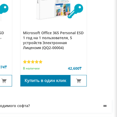
ESD
Microsoft Office 365 Personal ESD
Microsoft 
-
1 год на 1 пользователя, 5
Business E
устройств Электронная
Электронн
Лицензия (QQ2-00004)
03484)
874
₸
Рейтинг
4
42,600
₸
В наличии
В наличии
5.00
из 5
на основе
опроса
Купить в один клик
Купить 
пользователей
ходимого софта?