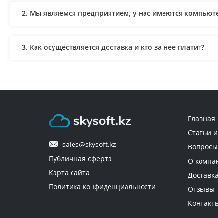
2. Мы являемся предприятием, у нас имеются компью
3. Как осуществляется доставка и кто за нее платит?
4. Мне нужен лицензионный софт для предприятия. Мог
оформленную на юридическое лицо?
Главная
5. Через сколько будет доставлен заказ?
Статьи и
sales@skysoft.kz
Вопросы
6. Как оплачиваются товары?
Публичная оферта
О компа
Карта сайта
Доставка
Политика конфиденциальности
Отзывы
7. Можно ли вернуть приобретенный электронный ключ
Контакт