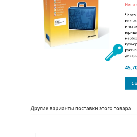
Нет в
Через
письм
инста
юриди
необх
курье
русск
дистр
45,7
Со
Другие варианты поставки этого товара