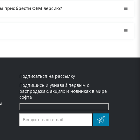
мы приобрести ОЕM версию?
огу ли я использовать для оплаты банковскую карту,
Подписаться на рассылку
Подпишись и узнавай первым о
распродажах, акциях и новинках в мире
софта
ы
Оставьте
это
поле
пустым.