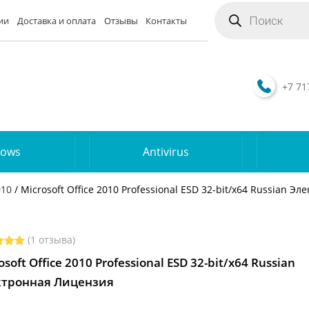
Поиск
товаров
ии
Доставка и оплата
Отзывы
Контакты
+7 71
dows
Antivirus
010
/ Microsoft Office 2010 Professional ESD 32-bit/x64 Russian 
(
1
отзыва)
инг
5
osoft Office 2010 Professional ESD 32-bit/x64 Russian
на
ве
ктронная Лицензия
са
зователя