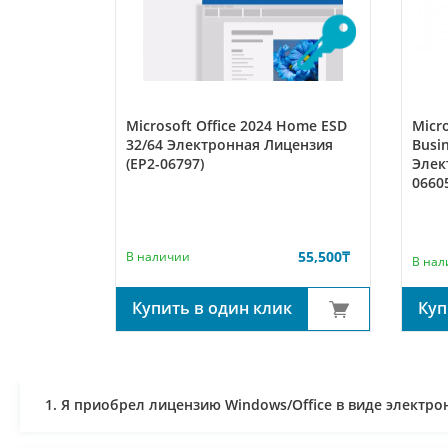
 Home and
Microsoft Office 2024 Home ESD
Micr
ектронная
32/64 Электронная Лицензия
Busin
(EP2-06797)
Элек
0660
48,600
₸
55,500
₸
В наличии
В нал
уплении
Купить в один клик
Куп
1. Я приобрел лицензию Windows/Office в виде элект