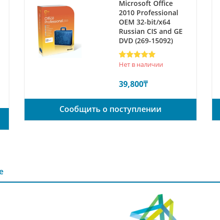
Microsoft Office
2010 Professional
ОЕМ 32-bit/x64
Russian CIS and GE
DVD (269-15092)
Рейтинг
1
5
Нет в наличии
из 5 на
основе
39,800
₸
опроса
пользователя
Сообщить о поступлении
е