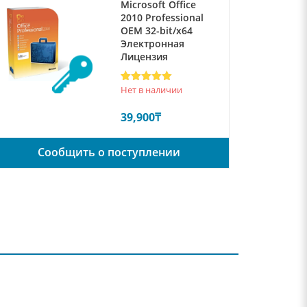
Microsoft Office
2010 Professional
ОЕМ 32-bit/x64
Электронная
Лицензия
Рейтинг
1
5
Нет в наличии
из 5 на
основе
39,900
₸
опроса
пользователя
Сообщить о поступлении