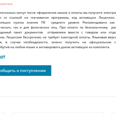
 наличии
 несколько минут после оформления заказа и оплаты вы получите электр
о со ссылкой на скачивание программы, код активации Лицензии.
лляции нужны знания ПК среднего уровня. Рекомендовано как
ческих, так и для физических лиц. При оплате по безналичному рас
одимый пакет документов отправляем вместе с товаром или отде
ром. Лицензия бессрочная, не требует ежегодной оплаты. Языковая вер
ая, в случае необходимости, можно получить на официальном с
ибутив на любом языке и активировать доком активации из комплекта.
00
₸
общить о поступлении