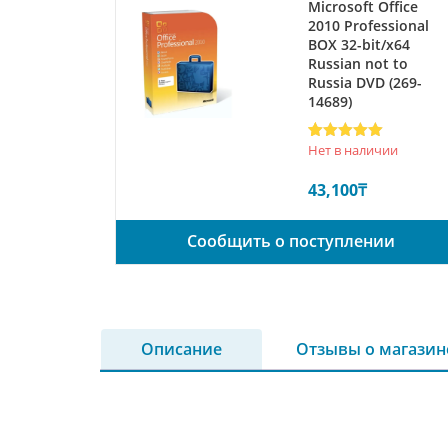
Microsoft Office
2010 Professional
BOX 32-bit/x64
Russian not to
Russia DVD (269-
14689)
Рейтинг
1
5
Нет в наличии
из 5 на
основе
43,100
₸
опроса
пользователя
Сообщить о поступлении
Описание
Отзывы о магазин