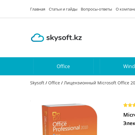
Главная
Статьи и гайды
Вопросы-ответы
О компан
Office
Win
Skysoft
/
Office
/
Лицензионный Microsoft Office 2
Рейт
1
Micr
из 5 
осно
Эле
опро
поль