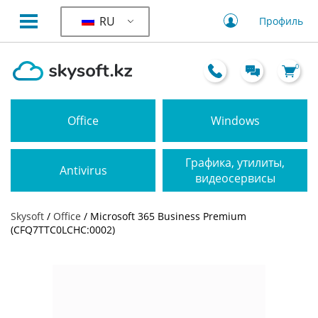
RU
Профиль
0
Office
Windows
Графика, утилиты,
Antivirus
видеосервисы
Skysoft
/
Office
/ Microsoft 365 Business Premium
(CFQ7TTC0LCHC:0002)