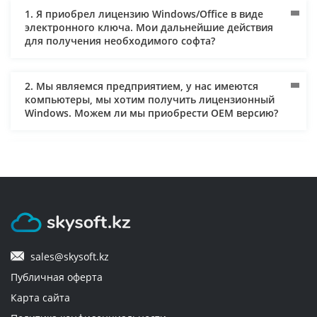
1. Я приобрел лицензию Windows/Office в виде
электронного ключа. Мои дальнейшие действия
для получения необходимого софта?
2. Мы являемся предприятием, у нас имеются
компьютеры, мы хотим получить лицензионный
Windows. Можем ли мы приобрести ОЕM версию?
3. Как осуществляется доставка и кто за нее платит?
4. Мне нужен лицензионный софт для предприятия.
Могут ли мне оправить документы и по
безналичному расчету? Могу ли я использовать для
оплаты банковскую карту, оформленную на
sales@skysoft.kz
юридическое лицо?
Публичная оферта
Карта сайта
5. Через сколько будет доставлен заказ?