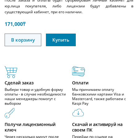
После заказа и оплаты будет сформирован личный кабинет для
юр.лица покупателя, либо лицензии будут добавлены в
существующий кабинет, при его наличии.
171,000
₸
В корзину
Купить
Сделай заказ
Оплати
Выбери товар и удобную форму
Мы принимаем оплату
оплаты - в случае необходимости
банковскими картами Visa и
наши менеджеры помогут с
Mastercard, также работаем с
выбором
Kaspi Pay
Получи лицензионный
Скачай и активируй на
ключ
своем ПК
Через несколько минут после
Перейди по ссылке на