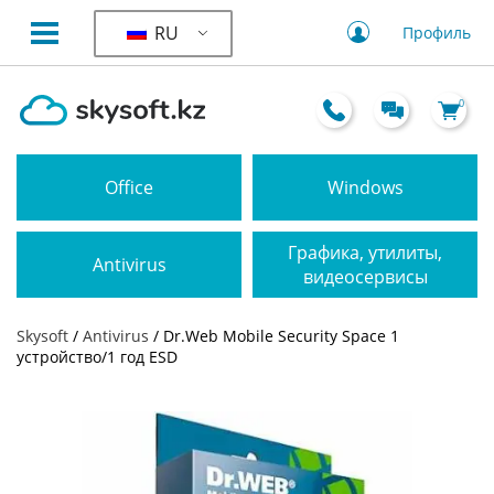
RU
Профиль
0
Office
Windows
Графика, утилиты,
Antivirus
видеосервисы
Skysoft
/
Antivirus
/ Dr.Web Mobile Security Space 1
устройство/1 год ESD