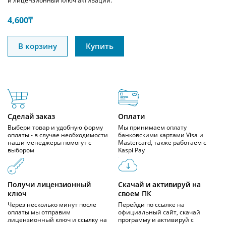
и лицензионный ключ активации.
4,600
₸
В корзину
Купить
Сделай заказ
Оплати
Выбери товар и удобную форму
Мы принимаем оплату
оплаты - в случае необходимости
банковскими картами Visa и
наши менеджеры помогут с
Mastercard, также работаем с
выбором
Kaspi Pay
Получи лицензионный
Скачай и активируй на
ключ
своем ПК
Через несколько минут после
Перейди по ссылке на
оплаты мы отправим
официальный сайт, скачай
лицензионный ключ и ссылку на
программу и активируй с