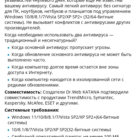
уязвимостей «нулевого дня», которые еще не известны
вашему антивирусу. Самый легкий антивирус без сигнатур
для ПК, ноутбуков, нетбуков и планшетов под управлением
Windows 10/8/8.1/7/Vista SP2/XP SP2+ (32/64-битные
системы). Не вызывает конфликтов с антивирусами других
производителей.
Когда необходимо использовать два антивируса —
традиционный и несигнатурный?
Когда основной антивирус пропускает угрозы.
Когда обновление основного антивируса не может быть
выполнено часто.
Когда компьютер долгое время остается вне зоны
доступа к Интернету.
Когда компьютер находится в изолированной сети с
редкими обновлениями.
Совместимость:
Создатели Dr.Web KATANA подтвердили
совместимость с продуктами TrendMicro, Symantec,
Kaspersky, McAfee, ESET и другими.
Системные требования:
Windows 11/10/8/8.1/7/Vista SP2/XP SP2+(64-битные
системы)
10/8.1/8/7/Vista SP2/XP SP2(32-битные системы)
Свободной оперативной памяти: не менее 100 МБ.