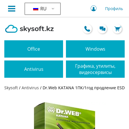
RU
Профиль
0
Office
Windows
Графика, утилиты,
Antivirus
видеосервисы
Skysoft
/
Antivirus
/ Dr.Web KATANA 1ПК/1год продление ESD