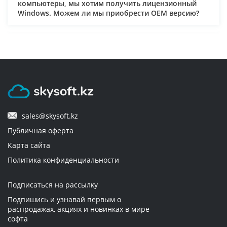
компьютеры, мы хотим получить лицензионный
Windows. Можем ли мы приобрести ОЕM версию?
3. Как осуществляется доставка и кто за нее платит?
4. Мне нужен лицензионный софт для предприятия.
Могут ли мне оправить документы и по
безналичному расчету? Могу ли я использовать для
оплаты банковскую карту, оформленную на
sales@skysoft.kz
юридическое лицо?
Публичная оферта
Карта сайта
5. Через сколько будет доставлен заказ?
Политика конфиденциальности
6. Как оплачиваются товары?
Подписаться на рассылку
Подпишись и узнавай первым о
распродажах, акциях и новинках в мире
7. Можно ли вернуть приобретенный электронный
софта
ключ, если он не использовался и не прошло 2