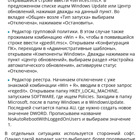
открывшейся строке ввести «services.msc». В
предложенном списке ищем Windows Update или Центр
обновлений, нажимая дважды на данный пункт. Во
вкладке «Общие» возле «Тип запуска» выбираем
«Отключена», нажимаем «Остановить».
Редактор групповой политики. В этом случае также
прожимаем комбинацию «Win + R», чтобы в появившейся
строке ввести «gpedit.msc». Открываем «Конфигурация
ПК», переходим в «Административные шаблоны»,
открываем «Компоненты Windows». Дважды нажимаем на
пункт «Центр обновлений», выбираем раздел «Настройка
автоматического обновления», активируем статус
«Отключено».
Редактор реестра. Начинаем отключение с уже
знакомой комбинации «Win + R», вводим в строке запрос
«regedit». Открываем папку HKEY_LOCAL_MACHINE,
запускаем SOFTWARE, где ищем Policies. Заходим в папку
Microsoft, после в папку Windows и в WindowsUpdate.
Последней считается папка AU, где нужно создать новое
значение DWORD. Прописываем название
NoAutoRebootWithLoggedOnUsers и выбираем значение
1.
В отдельных ситуациях используется сторонний софт.
Однако такой вариант часто выбирают более продвинутые