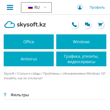
RU
Профиль
0
Office
Windows
Графика, утилиты,
Antivirus
видеосервисы
Skysoft
/
Статьи и гайды
/ Проблемы с обновлениями Windows 10?
Узнайте, как их отключит
Фильтры