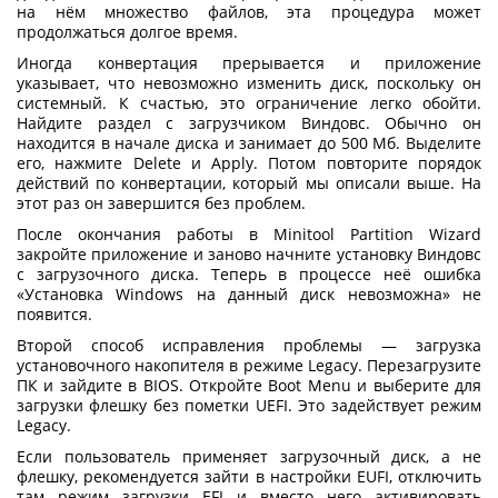
на нём множество файлов, эта процедура может
продолжаться долгое время.
Иногда конвертация прерывается и приложение
указывает, что невозможно изменить диск, поскольку он
системный. К счастью, это ограничение легко обойти.
Найдите раздел с загрузчиком Виндовс. Обычно он
находится в начале диска и занимает до 500 Мб. Выделите
его, нажмите Delete и Apply. Потом повторите порядок
действий по конвертации, который мы описали выше. На
этот раз он завершится без проблем.
После окончания работы в Minitool Partition Wizard
закройте приложение и заново начните установку Виндовс
с загрузочного диска. Теперь в процессе неё ошибка
«
Установка Windows на данный диск невозможна
» не
появится.
Второй способ исправления проблемы — загрузка
установочного накопителя в режиме Legacy. Перезагрузите
ПК и зайдите в BIOS. Откройте Boot Menu и выберите для
загрузки флешку без пометки UEFI. Это задействует режим
Legacy.
Если пользователь применяет загрузочный диск, а не
флешку, рекомендуется зайти в настройки EUFI, отключить
там режим загрузки EFI и вместо него активировать