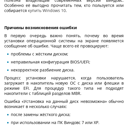
полезна владельцам современных версий Виндовс.
Особенно её выгодно прочитать тем, кто пользуется или
собирается
купить Windows 10
.
Причины возникновения ошибки
В первую очередь важно понять, почему во время
установки операционной системы на экране появляется
сообщение об ошибке. Чаще всего её провоцируют:
проблемы с жёстким диском;
неправильная конфигурация BIOS/UEFI;
некорректное разбиение диска.
Процесс установки нарушается, когда пользователь
загружает в накопитель новую ОС с диска или флешки в
режиме EFI. Для процедур такого типа не подходят
накопители с таблицей разделов MBR.
Ошибка «
Установка на данный диск невозможна
» обычно
возникает в несколько случаях:
после замены жёсткого диска;
при использовании на ПК Виндовс 7 или XP.