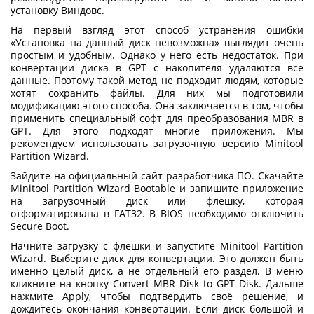
установку Виндовс.
На первый взгляд этот способ устранения ошибки
«
Установка на данный диск невозможна
» выглядит очень
простым и удобным. Однако у него есть недостаток. При
конвертации диска в GPT с накопителя удаляются все
данные. Поэтому такой метод не подходит людям, которые
хотят сохранить файлы. Для них мы подготовили
модификацию этого способа. Она заключается в том, чтобы
применить специальный софт для преобразования MBR в
GPT. Для этого подходят многие приложения. Мы
рекомендуем использовать загрузочную версию Minitool
Partition Wizard.
Зайдите на официальный сайт разработчика ПО. Скачайте
Minitool Partition Wizard Bootable и запишите приложение
на загрузочный диск или флешку, которая
отформатирована в FAT32. В BIOS необходимо отключить
Secure Boot.
Начните загрузку с флешки и запустите Minitool Partition
Wizard. Выберите диск для конвертации. Это должен быть
именно целый диск, а не отдельный его раздел. В меню
кликните на кнопку Convert MBR Disk to GPT Disk. Дальше
нажмите Apply, чтобы подтвердить своё решение, и
дождитесь окончания конвертации. Если диск большой и