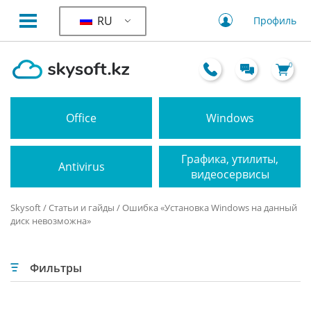
RU
Профиль
0
Office
Windows
Графика, утилиты,
Antivirus
видеосервисы
Skysoft
/
Статьи и гайды
/ Ошибка «Установка Windows на данный
диск невозможна»
Фильтры