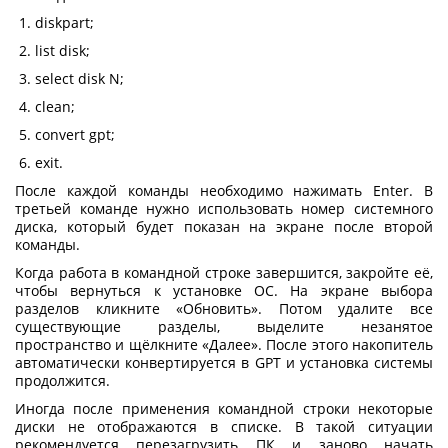
diskpart;
list disk;
select disk N;
clean;
convert gpt;
exit.
После каждой команды необходимо нажимать Enter. В
третьей команде нужно использовать номер системного
диска, который будет показан на экране после второй
команды.
Когда работа в командной строке завершится, закройте её,
чтобы вернуться к установке ОС. На экране выбора
разделов кликните «Обновить». Потом удалите все
существующие разделы, выделите незанятое
пространство и щёлкните «Далее». После этого накопитель
автоматически конвертируется в GPT и установка системы
продолжится.
Иногда после применения командной строки некоторые
диски не отображаются в списке. В такой ситуации
рекомендуется перезагрузить ПК и заново начать