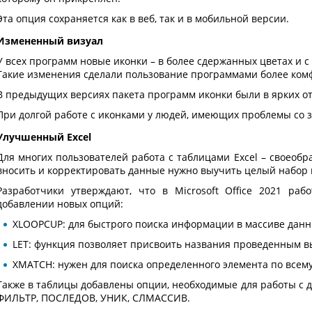
Эта опция сохраняется как в веб, так и в мобильной версии.
Измененный визуал
У всех программ новые иконки – в более сдержанных цветах и с
Такие изменения сделали пользование программами более ком
В предыдущих версиях пакета программ иконки были в ярких от
При долгой работе с иконками у людей, имеющих проблемы со з
Улучшенный Excel
Для многих пользователей работа с таблицами Excel – своеоб
вносить и корректировать данные нужно выучить целый набор
Разработчики утверждают, что в Microsoft Office 2021 ра
добавлении новых опций:
XLOOPCUP: для быстрого поиска информации в массиве данн
LET: функция позволяет присвоить названия проведенным 
XMATCH: нужен для поиска определенного элемента по всем
Также в таблицы добавлены опции, необходимые для работы с 
ФИЛЬТР, ПОСЛЕДОВ, УНИК, СЛМАССИВ.