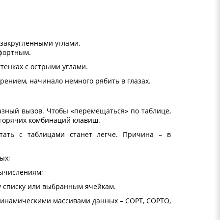
 закругленными углами.
фортным.
тенках с острыми углами.
рением, начинало немного рябить в глазах.
разный вызов. Чтобы «перемещаться» по таблице,
 горячих комбинаций клавиш.
ботать с таблицами станет легче. Причина – в
ых;
вычислениям;
у списку или выбранным ячейкам.
динамическими массивами данных – СОРТ, СОРТО,