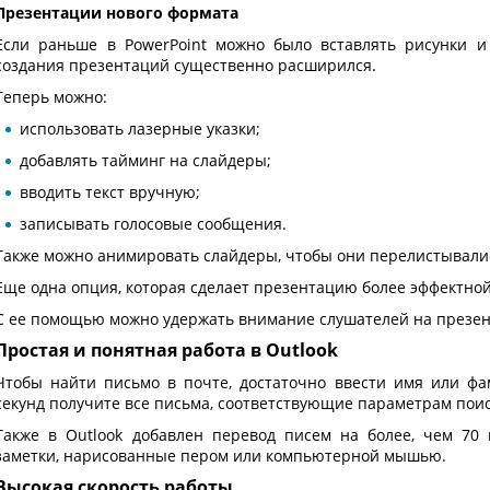
Презентации нового формата
Если раньше в PowerPoint можно было вставлять рисунки и
создания презентаций существенно расширился.
Теперь можно:
использовать лазерные указки;
добавлять тайминг на слайдеры;
вводить текст вручную;
записывать голосовые сообщения.
Также можно анимировать слайдеры, чтобы они перелистывали
Еще одна опция, которая сделает презентацию более эффектной
С ее помощью можно удержать внимание слушателей на презен
Простая и понятная работа в Outlook
Чтобы найти письмо в почте, достаточно ввести имя или фа
секунд получите все письма, соответствующие параметрам поис
Также в Outlook добавлен перевод писем на более, чем 70
заметки, нарисованные пером или компьютерной мышью.
Высокая скорость работы