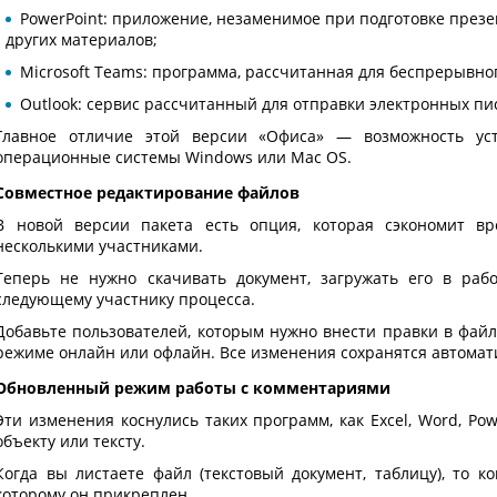
PowerPoint: приложение, незаменимое при подготовке презен
других материалов;
Microsoft Teams: программа, рассчитанная для беспрерывн
Outlook: сервис рассчитанный для отправки электронных пи
Главное отличие этой версии «Офиса» — возможность уст
операционные системы Windows или Mac OS.
Совместное редактирование файлов
В новой версии пакета есть опция, которая сэкономит вр
несколькими участниками.
Теперь не нужно скачивать документ, загружать его в раб
следующему участнику процесса.
Добавьте пользователей, которым нужно внести правки в файл
режиме онлайн или офлайн. Все изменения сохранятся автомат
Обновленный режим работы с комментариями
Эти изменения коснулись таких программ, как Excel, Word, Po
объекту или тексту.
Когда вы листаете файл (текстовый документ, таблицу), то 
которому он прикреплен.