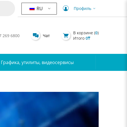
RU
Профиль
В корзине (
0
)
7 269 6800
Чат
Итого
0
₸
Графика, утилиты, видеосервисы