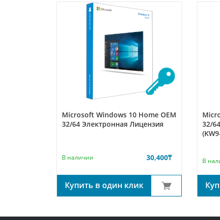
Microsoft Windows 10 Home OEM
Micr
32/64 Электронная Лицензия
32/6
(KW9
30,400
₸
В наличии
В нал
Купить в один клик
Куп