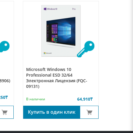
Microsoft Windows 10
Professional ESD 32/64
8906)
Электронная Лицензия (FQC-
09131)
250
₸
64,910
₸
В наличии
Купить в один клик