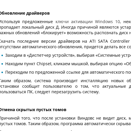
Обновление драйверов
Используя предложенные
ключи активации Windows 10
, не
пропадает локальный диск Д. Иногда причиной являются уста
важных обновлений «блокирует» возможность распознать диск н
Скачать последние версии драйверов на ATI SATA Controlle
отсутствии автоматического обновления, придется делать все с
Заходим в «Диспетчер устройств», выбирая «Системные устр
Находим пункт Chipset, кликаем мышкой, выбирая опцию «О
Переходим по предложенной ссылке для автоматического по
Таким образом, система производит инсталляцию новых о
установки сообщит пользователю о том, что актуальные 
пользоваться ПК, следует перезагрузить систему.
Отмена скрытых пустых томов
Причиной того, что после установки Виндовс не видит диск,
пустых томов. Таким образом, программа автоматически скрыват