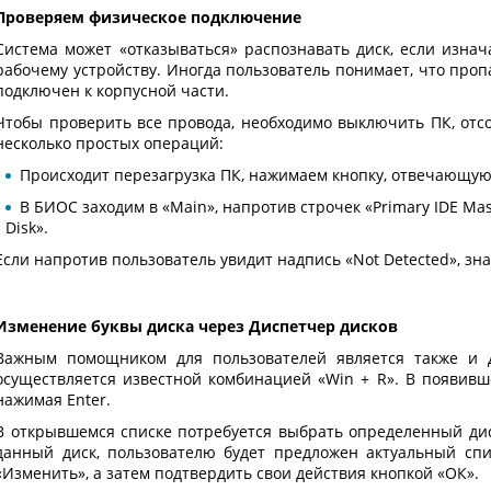
Проверяем физическое подключение
Система может «отказываться» распознавать диск, если изна
рабочему устройству. Иногда пользователь понимает, что проп
подключен к корпусной части.
Чтобы проверить все провода, необходимо выключить ПК, отсо
несколько простых операций:
Происходит перезагрузка ПК, нажимаем кнопку, отвечающую
В БИОС заходим в «Main», напротив строчек «Primary IDE Mas
Disk».
Если напротив пользователь увидит надпись «Not Detected», зна
Изменение буквы диска через Диспетчер дисков
Важным помощником для пользователей является также и Д
осуществляется известной комбинацией «Win + R». В появивше
нажимая Enter.
В открывшемся списке потребуется выбрать определенный диск
данный диск, пользователю будет предложен актуальный спи
«Изменить», а затем подтвердить свои действия кнопкой «ОК».