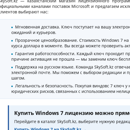
SkySoft.kz — казахстанский магазин лицензионного прогр
официальными каналами поставок Microsoft и предлагаем иск
клиентов выбирают нас:
Мгновенная доставка. Ключ поступает на вашу электро
ожиданий и курьеров.
Прозрачное ценообразование. Стоимость Windows 7 на 
курса доллара в моменте. Вы всегда можете проверить ак
Гарантия работоспособности. Каждый ключ проходит про
причине активация не прошла — мы заменим ключ беспл
Поддержка на русском языке. Команда SkySoft.kz отвечае
электронной почте. Мы поможем с выбором редакции и п
шагом.
Легальность и безопасность. Покупая виндовс 7 ключ у
юридических рисков, связанных с использованием нелиц
Купить Windows 7 лицензию можно прямо
Перейдите в каталог SkySoft.kz, выберите нужную редак
Купить Windows 7 на SkySoft.kz →