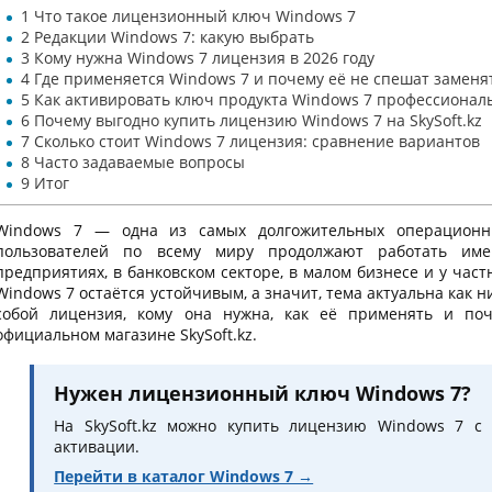
1
Что такое лицензионный ключ Windows 7
2
Редакции Windows 7: какую выбрать
3
Кому нужна Windows 7 лицензия в 2026 году
4
Где применяется Windows 7 и почему её не спешат заменя
5
Как активировать ключ продукта Windows 7 профессиональ
6
Почему выгодно купить лицензию Windows 7 на SkySoft.kz
7
Сколько стоит Windows 7 лицензия: сравнение вариантов
8
Часто задаваемые вопросы
9
Итог
Windows 7 — одна из самых долгожительных операционны
пользователей по всему миру продолжают работать им
предприятиях, в банковском секторе, в малом бизнесе и у ча
Windows 7 остаётся устойчивым, а значит, тема актуальна как н
собой лицензия, кому она нужна, как её применять и по
официальном магазине SkySoft.kz.
Нужен лицензионный ключ Windows 7?
На SkySoft.kz можно купить лицензию Windows 7 с 
активации.
Перейти в каталог Windows 7 →