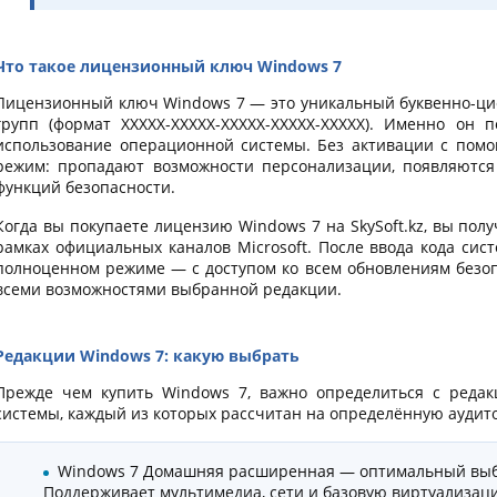
Что такое лицензионный ключ Windows 7
Лицензионный ключ Windows 7 — это уникальный буквенно-циф
групп (формат XXXXX-XXXXX-XXXXX-XXXXX-XXXXX). Именно он 
использование операционной системы. Без активации с пом
режим: пропадают возможности персонализации, появляются
функций безопасности.
Когда вы покупаете лицензию Windows 7 на SkySoft.kz, вы по
рамках официальных каналов Microsoft. После ввода кода сис
полноценном режиме — с доступом ко всем обновлениям безоп
всеми возможностями выбранной редакции.
Редакции Windows 7: какую выбрать
Прежде чем купить Windows 7, важно определиться с редакц
системы, каждый из которых рассчитан на определённую аудит
Windows 7 Домашняя расширенная — оптимальный выб
Поддерживает мультимедиа, сети и базовую виртуализац