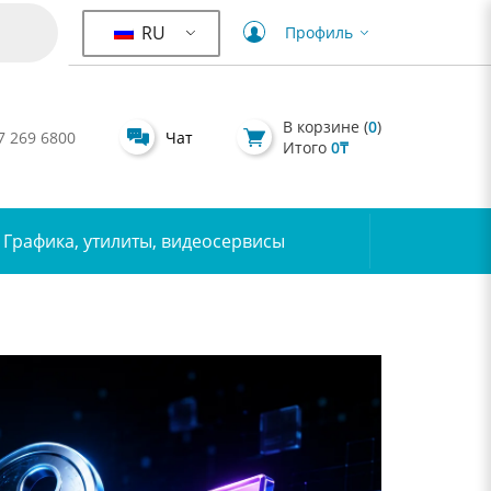
RU
Профиль
В корзине (
0
)
7 269 6800
Чат
Итого
0
₸
Графика, утилиты, видеосервисы