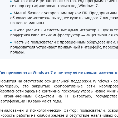
Банковский и финансовый сектор. Ряд программ клиент
сих пор сертифицирован только под Windows 7.
Малый бизнес с устаревшим парком ПК. Предприятиям,
обновление «железа», выгоднее купить виндовс 7 лицензи
на новые машины.
IT-специалисты и системные администраторы. Нужна те
поддержка клиентских инфраструктур — лицензионная ко
Частные пользователи с проверенным оборудованием. Е
пользователя устраивает привычный интерфейс, переход
пользы.
Где применяется Windows 7 и почему её не спешат заменять
Несмотря на отсутствие официальной поддержки, Windows 7 со
Во-первых, это закрытые корпоративные сети, изолиров
безопасности здесь не критично, поскольку угрозы извне мин
с ограниченным бюджетом на IT. В-третьих, государств
сертификации ПО занимают годы.
Немаловажен и психологический фактор: пользователи, освои
скорость работы на слабом железе и отсутствие навязчивых о