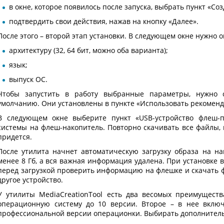
в окне, которое появилось после запуска, выбрать пункт «Со
подтвердить свои действия, нажав на кнопку «Далее».
После этого – второй этап установки. В следующем окне нужно
архитектуру (32, 64 бит, можно оба варианта);
язык;
выпуск ОС.
Чтобы запустить в работу выбранные параметры, нужно с
умолчанию. Они установлены в пункте «Использовать рекоменд
В следующем окне выберите пункт «USB-устройство флеш-п
системы на флеш-накопитель. Повторно скачивать все файлы,
придется.
После утилита начнет автоматическую загрузку образа на на
менее 8 Гб, а вся важная информация удалена. При установке 
перед загрузкой проверить информацию на флешке и скачать ф
другое устройство.
У утилиты MediaCreationTool есть два весомых преимуществ
операционную систему до 10 версии. Второе – в нее вклю
профессиональной версии операционки. Выбирать дополнительн