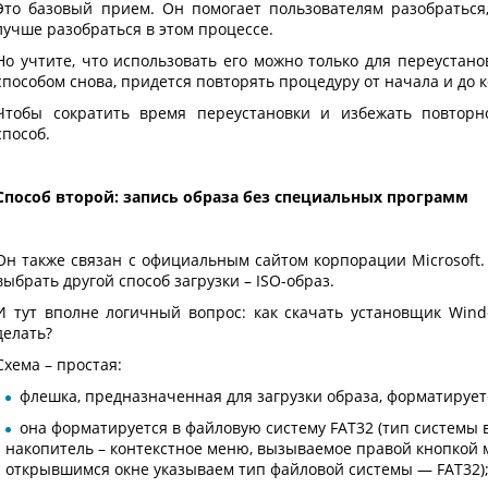
Это базовый прием. Он помогает пользователям разобраться,
лучше разобраться в этом процессе.
Но учтите, что использовать его можно только для переустано
способом снова, придется повторять процедуру от начала и до 
Чтобы сократить время переустановки и избежать повторн
способ.
Способ второй: запись образа без специальных программ
Он также связан с официальным сайтом корпорации Microsoft.
выбрать другой способ загрузки – ISO-образ.
И тут вполне логичный вопрос: как скачать установщик Wind
делать?
Схема – простая:
флешка, предназначенная для загрузки образа, форматирует
она форматируется в файловую систему FAT32 (тип системы
накопитель – контекстное меню, вызываемое правой кнопкой
открывшимся окне указываем тип файловой системы — FAT32)