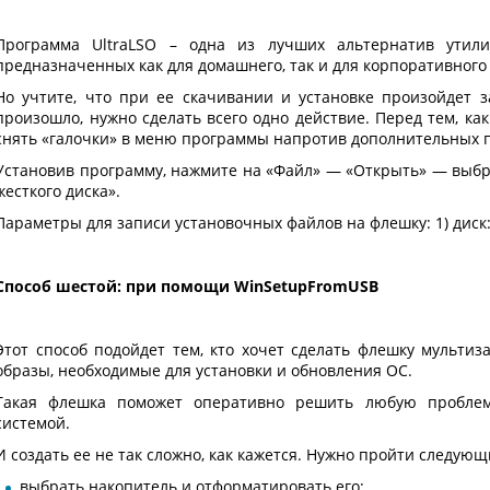
Программа UltraLSO – одна из лучших альтернатив утили
предназначенных как для домашнего, так и для корпоративного
Но учтите, что при ее скачивании и установке произойдет з
произошло, нужно сделать всего одно действие. Перед тем, ка
снять «галочки» в меню программы напротив дополнительных 
Установив программу, нажмите на «Файл» — «Открыть» — выбра
жесткого диска».
Параметры для записи установочных файлов на флешку: 1) диск:
Способ шестой: при помощи WinSetupFromUSB
Этот способ подойдет тем, кто хочет сделать флешку мультиз
образы, необходимые для установки и обновления ОС.
Такая флешка поможет оперативно решить любую проблем
системой.
И создать ее не так сложно, как кажется. Нужно пройти следующ
выбрать накопитель и отформатировать его;