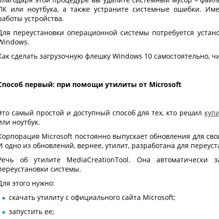
ПК или ноутбука, а также устраните системные ошибки. Им
работы устройства.
Для переустановки операционной системы потребуется уста
Windows.
Как сделать загрузочную флешку Windows 10 самостоятельно, чи
Способ первый: при помощи утилиты от Microsoft
Это самый простой и доступный способ для тех, кто решил
куп
или ноутбук.
Корпорация Microsoft постоянно выпускает обновления для своих
И одно из обновлений, вернее, утилит, разработана для переу
Речь об утилите MediaCreationTool. Она автоматически 
переустановки системы.
Для этого нужно:
скачать утилиту с официального сайта Microsoft;
запустить ее;