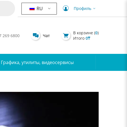
RU
Профиль
В корзине (
0
)
7 269 6800
Чат
Итого
0
₸
Графика, утилиты, видеосервисы