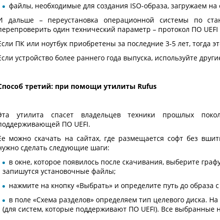
файлы, необходимые для создания ISO-образа, загружаем н
И дальше – переустановка операционной системы по стан
перепроверить один технический параметр – протокол ПО UEFI 
Если ПК или ноутбук приобретены за последние 3-5 лет, тогда 
Если устройство более раннего года выпуска, используйте друг
Способ третий: при помощи утилиты Rufus
Эта утилита спасет владельцев техники прошлых поко
поддерживающей ПО UEFI.
Ее можно скачать на сайтах, где размещается софт без вшит
нужно сделать следующие шаги:
в окне, которое появилось после скачивания, выберите граф
запишутся установочные файлы;
нажмите на кнопку «Выбрать» и определите путь до образа с
в поле «Схема разделов» определяем тип целевого диска. На
(для систем, которые поддерживают ПО UEFI). Все выбранные 