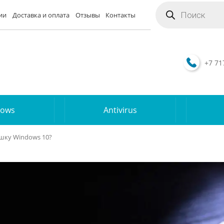
Поиск
товаров
ии
Доставка и оплата
Отзывы
Контакты
+7 71
dows
Antivirus
ешку Windows 10?