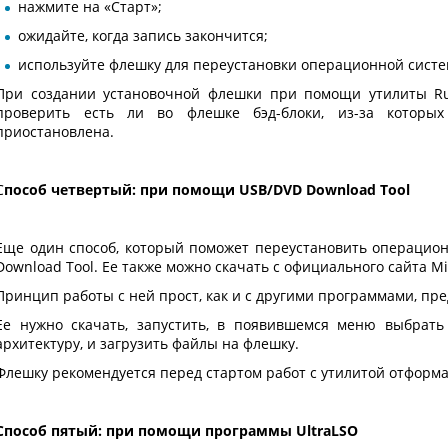
нажмите на «Старт»;
ожидайте, когда запись закончится;
используйте флешку для переустановки операционной систе
При создании установочной флешки при помощи утилиты Ru
проверить есть ли во флешке бэд-блоки, из-за которых
приостановлена.
С
пособ четвертый: при помощи USB/DVD Download Tool
Еще один способ, который поможет переустановить операцион
Download Tool. Ее также можно скачать с официального сайта Mic
Принцип работы с ней прост, как и с другими программами, п
Ее нужно скачать, запустить, в появившемся меню выбрать
архитектуру, и загрузить файлы на флешку.
Флешку рекомендуется перед стартом работ с утилитой отформ
Способ пятый: при помощи программы UltraLSO