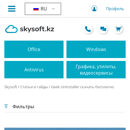
RU
Профиль
0
Office
Windows
Графика, утилиты,
Antivirus
видеосервисы
Skysoft
/
Статьи и гайды
/ Geek Uninstaller скачать бесплатно
Фильтры