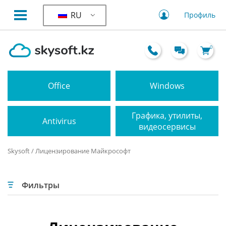
RU
Профиль
0
Office
Windows
Графика, утилиты,
Antivirus
видеосервисы
Skysoft
/ Лицензирование Майкрософт
Фильтры