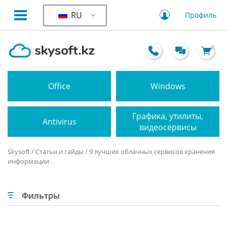
RU
Профиль
0
Office
Windows
Графика, утилиты,
Antivirus
видеосервисы
Skysoft
/
Статьи и гайды
/ 9 лучших облачных сервисов хранения
информации
Фильтры