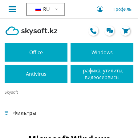
RU
Профиль
0
Office
Windows
Графика, утилиты,
Antivirus
видеосервисы
Skysoft
Фильтры