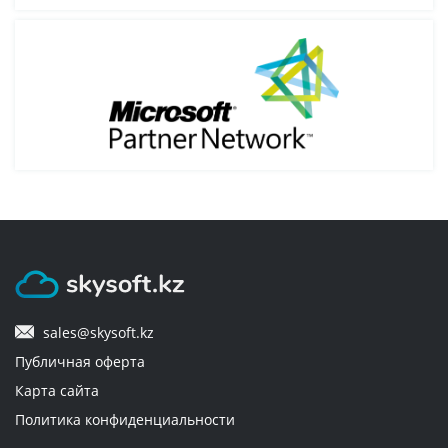
ли я использовать для оплаты банковскую
карту, оформленную на юридическое лицо?
5. Через сколько будет доставлен заказ?
6. Как оплачиваются товары?
7. Можно ли вернуть приобретенный
электронный ключ, если он не использовался
и не прошло 2 недели?
8. Я приобрел в вашем магазине ключ Office
sales@skysoft.kz
365 Personal. В описании указано, что его
Публичная оферта
можно активировать на 5 разных устройствах.
После активации на первом устройстве при
Карта сайта
попытке провести ту же манипуляцию на
Политика конфиденциальности
втором устройстве появляется окно, где
пишется что ключ уже использован. Меня