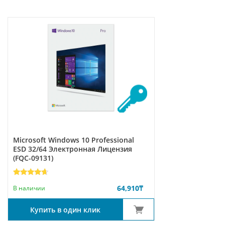
Microsoft Windows 10 Professional
ESD 32/64 Электронная Лицензия
(FQC-09131)
Рейтинг
7
64,910
₸
4.43
из 5
В наличии
на
основе
опроса
Купить в один клик
пользователей