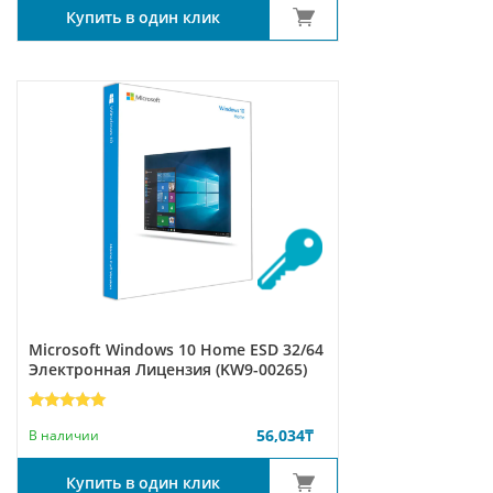
Купить в один клик
Microsoft Windows 10 Home ESD 32/64
Электронная Лицензия (KW9-00265)
Рейтинг
4
56,034
₸
5.00
из 5
В наличии
на основе
опроса
пользователей
Купить в один клик