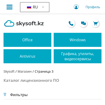
RU
Профиль
0
Office
Windows
Графика, утилиты,
Antivirus
видеосервисы
Skysoft
/
Магазин
/ Страница 3
Каталог лицензионного ПО
Фильтры