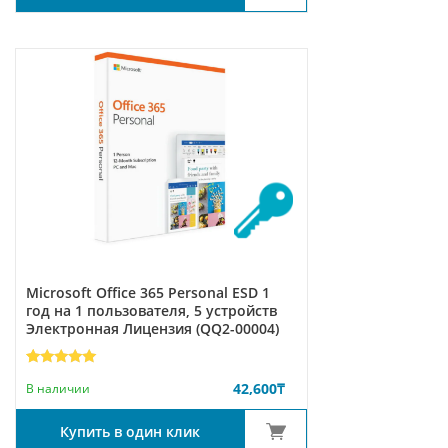
Microsoft Office 365 Personal ESD 1
год на 1 пользователя, 5 устройств
Электронная Лицензия (QQ2-00004)
Рейтинг
4
42,600
₸
5.00
из 5
В наличии
на основе
опроса
пользователей
Купить в один клик