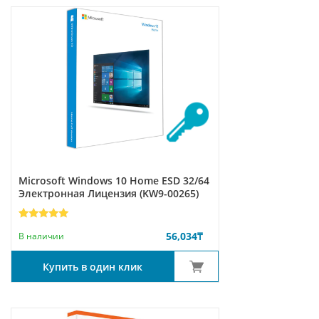
Microsoft Windows 10 Home ESD 32/64
Электронная Лицензия (KW9-00265)
Рейтинг
4
56,034
₸
5.00
из 5
В наличии
на основе
опроса
пользователей
Купить в один клик