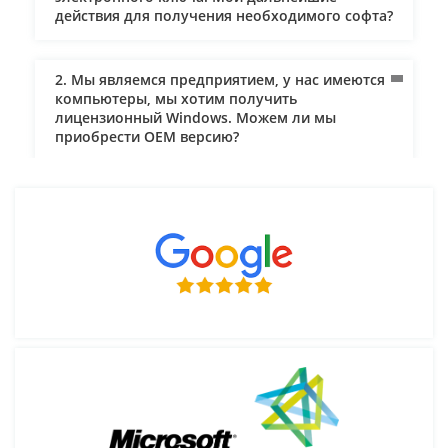
действия для получения необходимого софта?
Это один из ключевых вопросов пользователей,
подбирающих новую версию лицензионного софта
для работы с текстами, таблицами, презентациями и
2. Мы являемся предприятием, у нас имеются
другими приложениями.
компьютеры, мы хотим получить
И правда ли, что Retail версия – это коробочная
лицензионный Windows. Можем ли мы
версия, т.е. купить ее можно только на физическом
приобрести ОЕM версию?
носителе.
Retail – лицензионная версия программы, которая
выпускается только в упаковке. Получить ее можно
по указанному адресу. И установить после
3. Как осуществляется доставка и кто за нее
распаковки.
платит?
Тип лицензии Retail подойдет как для установки на
«чистое железо» на компьютер или ноутбук, так и для
обновления предыдущей версии операционной
4. Мне нужен лицензионный софт для
системы.
предприятия. Могут ли мне оправить
Активация лицензионного ключа происходит через
документы и по безналичному расчету? Могу
серверы корпорации Microsoft.
ли я использовать для оплаты банковскую
карту, оформленную на юридическое лицо?
Ассортимент софта с лицензией Retail
Microsoft Office. Это пакет программ,
5. Через сколько будет доставлен заказ?
предназначенный для работы с текстовыми
документами, таблицами, презентациями.