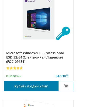
Microsoft Windows 10 Professional
ESD 32/64 Электронная Лицензия
(FQC-09131)
Рейтинг
7
64,910
₸
4.43
из 5
В наличии
на
основе
опроса
Купить в один клик
пользователей