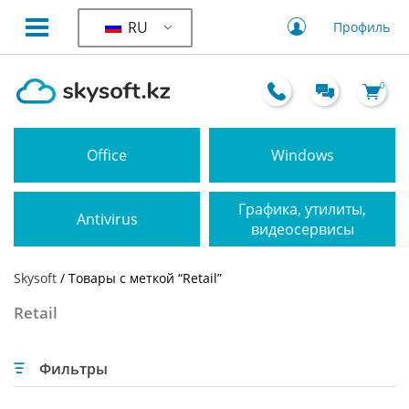
RU
Профиль
0
Office
Windows
Графика, утилиты,
Antivirus
видеосервисы
Skysoft
/ Товары с меткой “Retail”
Retail
Фильтры