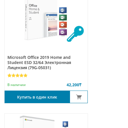
Microsoft Office 2019 Home and
Student ESD 32/64 Электронная
Лицензия (79G-05031)
Рейтинг
5
42,200
₸
5.00
из 5
В наличии
на основе
опроса
пользователей
Купить в один клик