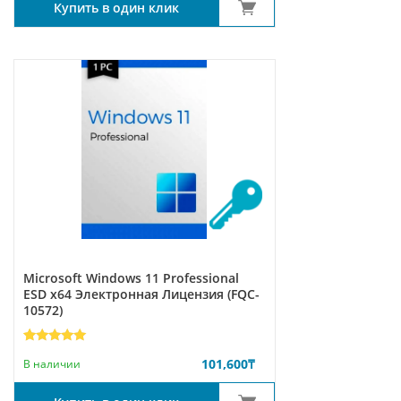
Купить в один клик
Microsoft Windows 11 Professional
ESD x64 Электронная Лицензия (FQC-
10572)
Рейтинг
1
101,600
₸
5.00
из 5
В наличии
на основе
опроса
пользователя