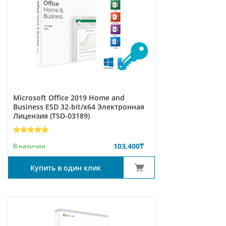
Microsoft Office 2019 Home and
Business ESD 32-bit/x64 Электронная
Лицензия (T5D-03189)
Рейтинг
4
103,400
₸
5.00
из 5
В наличии
на основе
опроса
пользователей
Купить в один клик