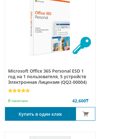
Microsoft Office 365 Personal ESD 1
год на 1 пользователя, 5 устройств
Электронная Лицензия (QQ2-00004)
Рейтинг
4
42,600
₸
5.00
из 5
В наличии
на основе
опроса
пользователей
Купить в один клик